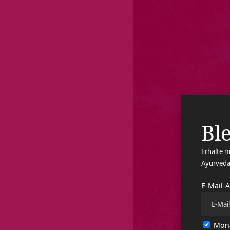
Ble
Erhalte m
Ayurveda
E-Mail-
Mona