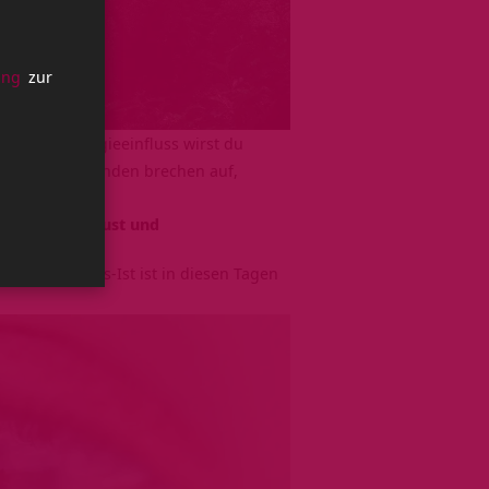
ung
zur
 hohen Energieeinfluss wirst du
ehmen. Alte Wunden brechen auf,
anz präsent.
is du hinschaust und
und Allem-Was-Ist ist in diesen Tagen