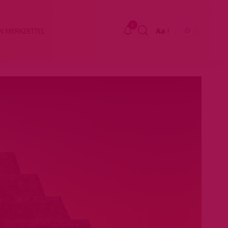
6
Aa
N MERKZETTEL
Größenänderung