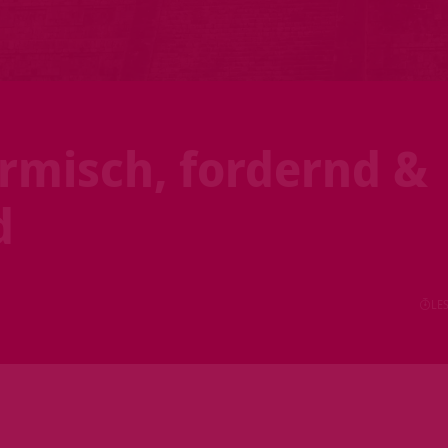
ürmisch, fordernd &
d
LES