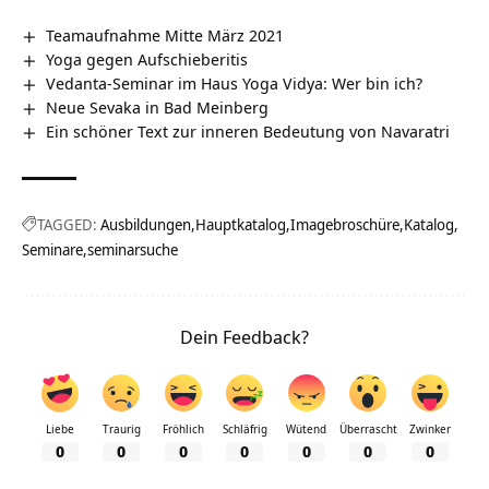
Teamaufnahme Mitte März 2021
Yoga gegen Aufschieberitis
Vedanta-Seminar im Haus Yoga Vidya: Wer bin ich?
Neue Sevaka in Bad Meinberg
Ein schöner Text zur inneren Bedeutung von Navaratri
TAGGED:
Ausbildungen
Hauptkatalog
Imagebroschüre
Katalog
Seminare
seminarsuche
Dein Feedback?
Liebe
Traurig
Fröhlich
Schläfrig
Wütend
Überrascht
Zwinker
0
0
0
0
0
0
0