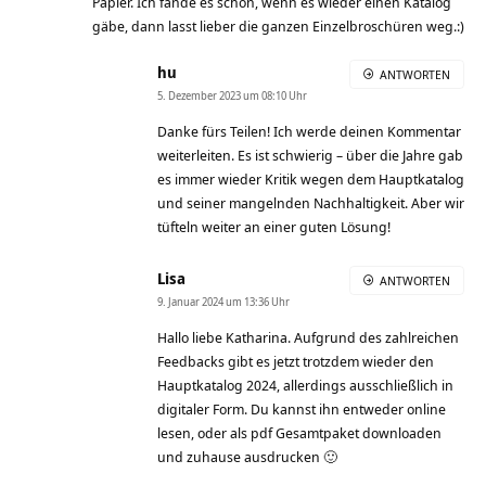
Papier. Ich fände es schön, wenn es wieder einen Katalog
gäbe, dann lasst lieber die ganzen Einzelbroschüren weg.:)
hu
ANTWORTEN
5. Dezember 2023 um 08:10 Uhr
Danke fürs Teilen! Ich werde deinen Kommentar
weiterleiten. Es ist schwierig – über die Jahre gab
es immer wieder Kritik wegen dem Hauptkatalog
und seiner mangelnden Nachhaltigkeit. Aber wir
tüfteln weiter an einer guten Lösung!
Lisa
ANTWORTEN
9. Januar 2024 um 13:36 Uhr
Hallo liebe Katharina. Aufgrund des zahlreichen
Feedbacks gibt es jetzt trotzdem wieder den
Hauptkatalog 2024, allerdings ausschließlich in
digitaler Form. Du kannst ihn entweder online
lesen, oder als pdf Gesamtpaket downloaden
und zuhause ausdrucken 🙂