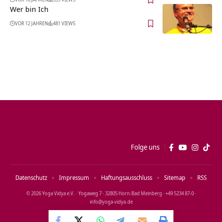
Wer bin Ich
VOR 12 JAHREN
481 VIEWS
Folge uns
Datenschutz
Impressum
Haftungsausschluss
Sitemap
RSS
© 2026 Yoga Vidya e.V. · Yogaweg 7 · 32805 Horn‑Bad Meinberg · +49 5234 87‑0 ·
info@yoga‑vidya.de