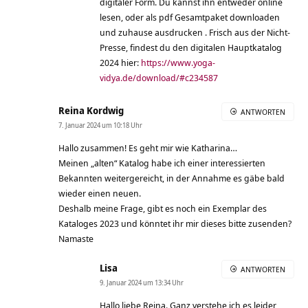
digitaler Form. Du kannst ihn entweder online
lesen, oder als pdf Gesamtpaket downloaden
und zuhause ausdrucken . Frisch aus der Nicht-
Presse, findest du den digitalen Hauptkatalog
2024 hier:
https://www.yoga-
vidya.de/download/#c234587
Reina Kordwig
ANTWORTEN
7. Januar 2024 um 10:18 Uhr
Hallo zusammen! Es geht mir wie Katharina…
Meinen „alten“ Katalog habe ich einer interessierten
Bekannten weitergereicht, in der Annahme es gäbe bald
wieder einen neuen.
Deshalb meine Frage, gibt es noch ein Exemplar des
Kataloges 2023 und könntet ihr mir dieses bitte zusenden?
Namaste
Lisa
ANTWORTEN
9. Januar 2024 um 13:34 Uhr
Hallo liebe Reina. Ganz verstehe ich es leider