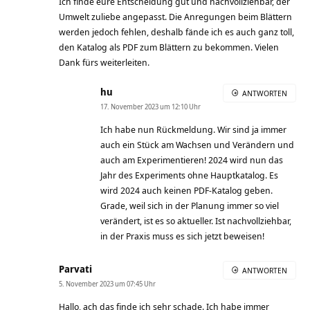
Ich finde eure Entscheidung gut und nachvollziehbar, der
Umwelt zuliebe angepasst. Die Anregungen beim Blättern
werden jedoch fehlen, deshalb fände ich es auch ganz toll,
den Katalog als PDF zum Blättern zu bekommen. Vielen
Dank fürs weiterleiten.
hu
ANTWORTEN
17. November 2023 um 12:10 Uhr
Ich habe nun Rückmeldung. Wir sind ja immer
auch ein Stück am Wachsen und Verändern und
auch am Experimentieren! 2024 wird nun das
Jahr des Experiments ohne Hauptkatalog. Es
wird 2024 auch keinen PDF-Katalog geben.
Grade, weil sich in der Planung immer so viel
verändert, ist es so aktueller. Ist nachvollziehbar,
in der Praxis muss es sich jetzt beweisen!
Parvati
ANTWORTEN
5. November 2023 um 07:45 Uhr
Hallo, ach das finde ich sehr schade. Ich habe immer