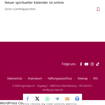
Neuer spiritueller Kalender ist online
VOR 12 JAHREN
668 VIEWS
Folge uns
Datenschutz
Impressum
Haftungsausschluss
Sitemap
RSS
© 2026 Yoga Vidya e.V. · Yogaweg 7 · 32805 Horn‑Bad Meinberg · +49 5234 87‑0 ·
info@yoga‑vidya.de
WordPress Cookie Notice by Real Cookie Banner