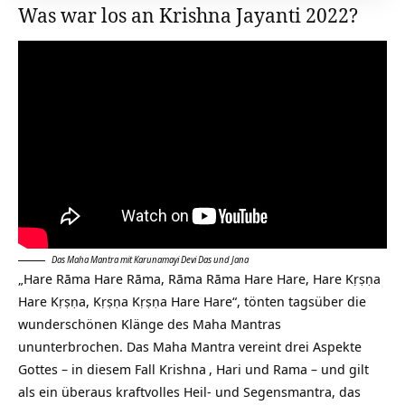
Was war los an Krishna Jayanti 2022?
Das Maha Mantra mit Karunamayi Devi Das und Jana
„Hare Rāma Hare Rāma, Rāma Rāma Hare Hare, Hare Kṛṣṇa
Hare Kṛṣṇa, Kṛṣṇa Kṛṣṇa Hare Hare“, tönten tagsüber die
wunderschönen Klänge des Maha Mantras
ununterbrochen. Das Maha Mantra vereint drei Aspekte
Gottes – in diesem Fall
Krishna
, Hari und Rama – und gilt
als ein überaus kraftvolles Heil- und Segensmantra, das