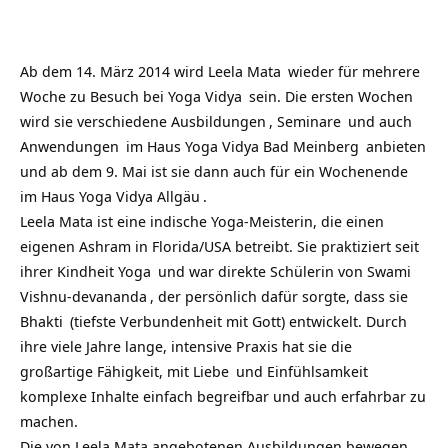
Ab dem 14. März 2014 wird
Leela Mata
wieder für mehrere
Woche zu Besuch bei
Yoga Vidya
sein. Die ersten Wochen
wird sie verschiedene
Ausbildungen
,
Seminare
und auch
Anwendungen
im
Haus Yoga Vidya Bad Meinberg
anbieten
und ab dem 9. Mai ist sie dann auch für ein Wochenende
im
Haus Yoga Vidya Allgäu
.
Leela Mata ist eine indische Yoga-Meisterin, die einen
eigenen Ashram in Florida/USA betreibt. Sie praktiziert seit
ihrer Kindheit
Yoga
und war direkte Schülerin von
Swami
Vishnu-devananda
, der persönlich dafür sorgte, dass sie
Bhakti
(tiefste Verbundenheit mit Gott) entwickelt. Durch
ihre viele Jahre lange, intensive Praxis hat sie die
großartige Fähigkeit, mit
Liebe
und Einfühlsamkeit
komplexe Inhalte einfach begreifbar und auch erfahrbar zu
machen.
Die von Leela Mata angebotenen Ausbildungen bewegen