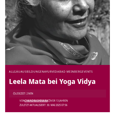
ALLGÄU
AUSBILDUNGEN
AYURVEDA
BAD MEINBERG
EVENTS
Leela Mata bei Yoga Vidya
LESEZEIT: 2 MIN
VON
CHANDRASHEKARA
VOR 13 JAHREN
ZULETZT AKTUALISIERT: 30. MAI 2025 07:56