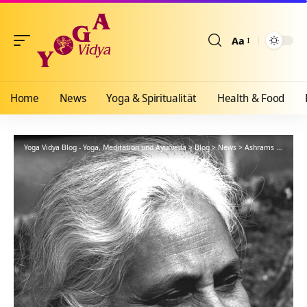
Aa
Größenänderun
Home
News
Yoga & Spiritualität
Health & Food
Yoga Vidya Blog - Yoga, Meditation und Ayurveda
>
Blog
>
News
>
Ashrams
>
Allgäu