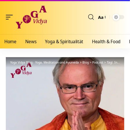
Aa
Größenänderun
Home
News
Yoga & Spiritualität
Health & Food
Yoga Vidya Blog - Yoga, Meditation und Ayurveda
>
Blog
>
Podcast
>
Tägl. Inspiration