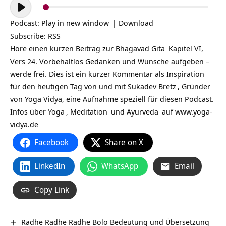
Audio-
Player
Podcast:
Play in new window
|
Download
Subscribe:
RSS
Höre einen kurzen Beitrag zur
Bhagavad Gita
Kapitel VI,
Vers 24. Vorbehaltlos Gedanken und Wünsche aufgeben –
werde frei. Dies ist ein kurzer Kommentar als Inspiration
für den heutigen Tag von und mit
Sukadev Bretz
, Gründer
von Yoga Vidya, eine Aufnahme speziell für diesen Podcast.
Infos über
Yoga
,
Meditation
und
Ayurveda
auf
www.yoga-
vidya.de
Facebook
Share on X
LinkedIn
WhatsApp
Email
Copy Link
Radhe Radhe Radhe Bolo Bedeutung und Übersetzung