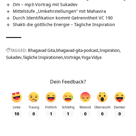
Om – mp3-Vortrag mit Sukadev
Mittelstufe „Umkehrstellungen“ mit Mahavira
Durch Identifikation kommt Getrenntheit VC 190
Shakti die göttliche Energie – Tägliche Inspiration
TAGGED:
Bhagavad Gita
bhagavad-gita-podcast
Inspiration
Sukadev
Tägliche Inspirationen
Vorträge
Yoga Vidya
Dein Feedback?
Liebe
Traurig
Fröhlich
Schläfrig
Wütend
Überrascht
Zwinker
10
0
1
1
0
0
0