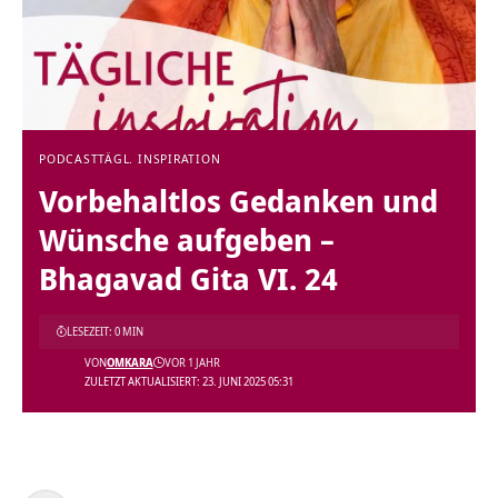
PODCAST
TÄGL. INSPIRATION
Vorbehaltlos Gedanken und
Wünsche aufgeben –
Bhagavad Gita VI. 24
LESEZEIT: 0 MIN
VON
OMKARA
VOR 1 JAHR
ZULETZT AKTUALISIERT: 23. JUNI 2025 05:31