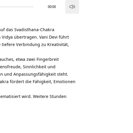
00:00
Pfeiltasten
Hoch/Runter
benutzen,
 auf das
Svadisthana-Chakra
um
 Vidya übertragen. Vani Devi führt
die
 tiefere Verbindung zu Kreativität,
Lautstärke
zu
auches, etwa zwei Fingerbreit
regeln.
bensfreude, Sinnlichkeit und
en und Anpassungsfähigkeit steht.
akra fördert die Fähigkeit, Emotionen
thematisiert wird. Weitere Stunden