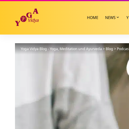
HOME
NEWS
Y
Yoga Vidya Blog - Yoga, Meditation und Ayurveda
>
Blog
>
Podcas