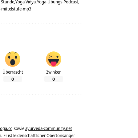
 Stunde
Yoga Vidya
Yoga-Übungs-Podcast
-mittelstufe-mp3
Überrascht
Zwinker
0
0
yoga.cc
sowie
ayurveda-community.net
. Er ist leidenschaftlicher Obertonsänger