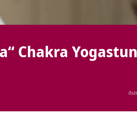
na“ Chakra Yogastu
LES