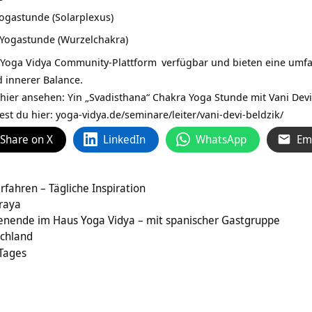
ogastunde (Solarplexus)
 Yogastunde (Wurzelchakra)
Yoga Vidya Community-Plattform
verfügbar und bieten eine umfa
 innerer Balance.
 hier ansehen:
Yin „Svadisthana“ Chakra Yoga Stunde mit Vani Devi
est du hier:
yoga-vidya.de/seminare/leiter/vani-devi-beldzik/
Share on X
LinkedIn
WhatsApp
Em
rfahren – Tägliche Inspiration
raya
nende im Haus Yoga Vidya – mit spanischer Gastgruppe
schland
 Tages