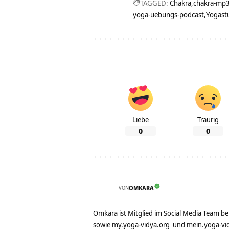
TAGGED:
Chakra
chakra-mp
yoga-uebungs-podcast
Yogast
Liebe
Traurig
0
0
VON
OMKARA
Omkara ist Mitglied im Social Media Team b
sowie
my.yoga-vidya.org
und
mein.yoga-vi