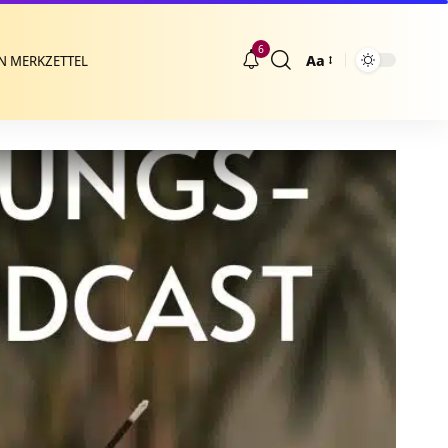
6
Aa
N MERKZETTEL
Größenänderung