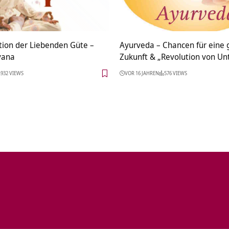
tion der Liebenden Güte –
Ayurveda – Chancen für eine
vana
Zukunft & „Revolution von Un
932 VIEWS
VOR 16 JAHREN
576 VIEWS