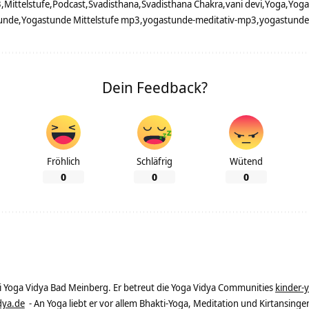
3
Mittelstufe
Podcast
Svadisthana
Svadisthana Chakra
vani devi
Yoga
Yoga
unde
Yogastunde Mittelstufe mp3
yogastunde-meditativ-mp3
yogastunde
Dein Feedback?
Fröhlich
Schläfrig
Wütend
0
0
0
ei Yoga Vidya Bad Meinberg. Er betreut die Yoga Vidya Communities
kinder-
dya.de
- An Yoga liebt er vor allem Bhakti-Yoga, Meditation und Kirtansingen