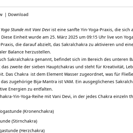
ow
|
Download
 Yoga Stunde mit Vani Devi
ist eine sanfte Yin-Yoga-Praxis, die sich
. Diese Einheit wurde am 25. März 2025 um 09:15 Uhr live von Yoga
Praxis, die darauf abzielt, das Sakralchakra zu aktivieren und eine
er Balance herzustellen.
ch Sakralchakra genannt, befindet sich im Bereich des unteren B
t das zweite der sieben Hauptchakras und steht für Kreativität, Le
it. Das
Chakra
ist dem Element Wasser zugeordnet, was für Fließ
 das zugehörige Bija-Mantra ist VAM. Ein ausgeglichenes Sakralch
ive Energien zu entfalten.
 Chakra-Yin-Yoga-Reihe mit Vani Devi, in der jedes Chakra einzeln 
Yogastunde (Kronenchakra)
unde (Stirnchakra)
gastunde (Herzchakra)