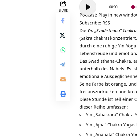
Audio-
00:00
Player
SHARE
Podcast:
Play in new wind
Subscribe:
RSS
Die
Yin „Svadisthana“ Chakra
(Sakralchakra) konzentriert
durch eine ruhige Yin-Yoga-
Lebensfreude und emotional
Das Swadisthana-Chakra, au
unterhalb des Nabels. Es is
emotionale Ausgeglichenhe
Seine Farbe ist orange, und
frei auszudrücken und kreat
Diese Stunde ist Teil einer
dieser Reihe umfassen:
Yin „Sahasrara“ Chakra 
Yin „Ajna“ Chakra Yogast
Yin „Anahata“ Chakra Yo