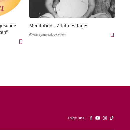
 gesunde
Meditation – Zitat des Tages
ten“
VOR 3 JAHREN
385 VIEWS
Folge uns