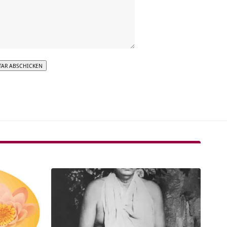
tive: