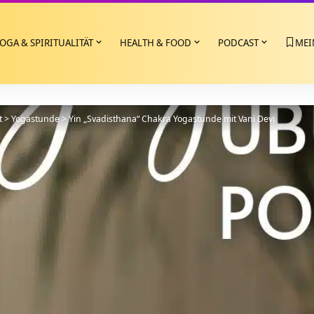
OGA & SPIRITUALITÄT
HEALTH & FOOD
PODCAST
MEI
t
>
Yogastunde
>
Yin „Svadisthana“ Chakra Yogastunde mit Vani Devi