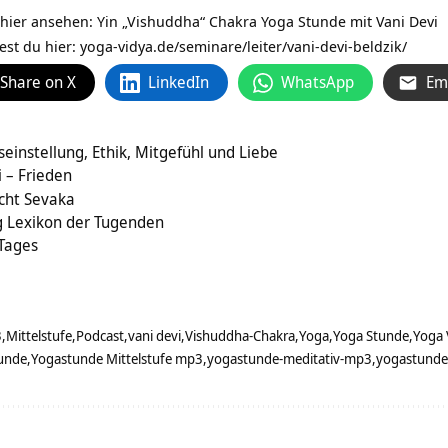
 hier ansehen:
Yin „Vishuddha“ Chakra Yoga Stunde mit Vani Devi
est du hier:
yoga-vidya.de/seminare/leiter/vani-devi-beldzik/
Share on X
LinkedIn
WhatsApp
Em
einstellung, Ethik, Mitgefühl und Liebe
 – Frieden
cht Sevaka
ag Lexikon der Tugenden
 Tages
3
Mittelstufe
Podcast
vani devi
Vishuddha-Chakra
Yoga
Yoga Stunde
Yoga 
unde
Yogastunde Mittelstufe mp3
yogastunde-meditativ-mp3
yogastunde