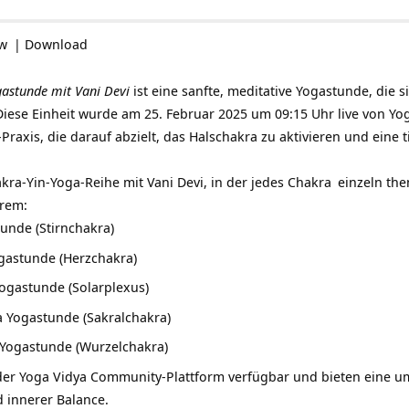
ow
|
Download
gastunde mit Vani Devi
ist eine sanfte, meditative Yogastunde, die s
Diese Einheit wurde am 25. Februar 2025 um 09:15 Uhr live von Yog
Praxis, die darauf abzielt, das Halschakra zu aktivieren und eine 
akra-Yin-Yoga-Reihe mit Vani Devi, in der jedes
Chakra
einzeln the
rem:
unde (Stirnchakra)
gastunde (Herzchakra)
ogastunde (Solarplexus)
a Yogastunde (Sakralchakra)
 Yogastunde (Wurzelchakra)
der Yoga Vidya Community-Plattform verfügbar und bieten eine u
 innerer Balance.