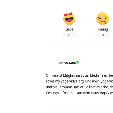
Liebe
Traurig
0
0
VON
OMKARA
Omkara ist Mitglied im Social Media Team b
sowie
my.yoga-vidya.org
und
mein.yoga-vi
und Maultrommelspieler. So liegt es nahe, 
Gesangsaufnahmen aus dem Haus Yoga Vidya