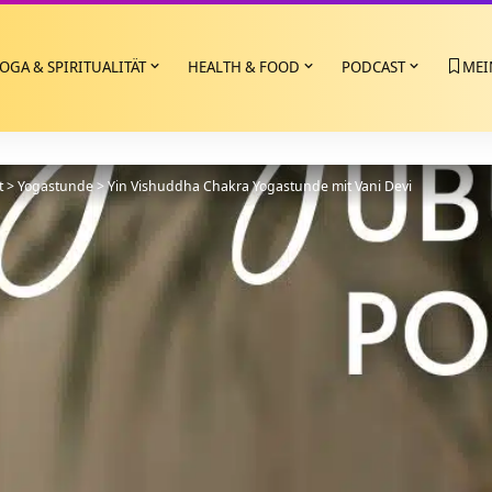
OGA & SPIRITUALITÄT
HEALTH & FOOD
PODCAST
MEI
t
>
Yogastunde
>
Yin Vishuddha Chakra Yogastunde mit Vani Devi