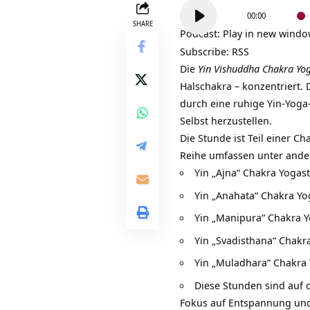
Audio-
00:00
Player
SHARE
Podcast:
Play in new wind
Subscribe:
RSS
Die
Yin Vishuddha Chakra Yo
Halschakra – konzentriert. 
durch eine ruhige Yin-Yoga-
Selbst herzustellen.
Die Stunde ist Teil einer Ch
Reihe umfassen unter ande
Yin „Ajna“ Chakra Yogast
Yin „Anahata“ Chakra Yo
Yin „Manipura“ Chakra Y
Yin „Svadisthana“ Chakr
Yin „Muladhara“ Chakra
Diese Stunden sind auf 
Fokus auf Entspannung und