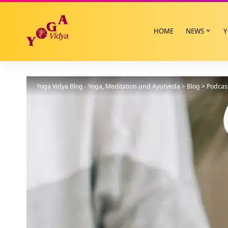
HOME
NEWS
Y
Yoga Vidya Blog - Yoga, Meditation und Ayurveda
>
Blog
>
Podcas