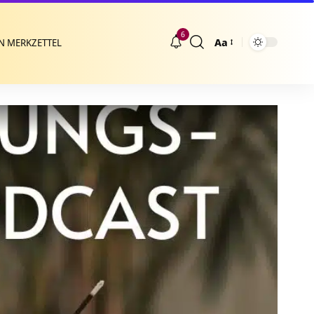
6
Aa
N MERKZETTEL
Größenänderung