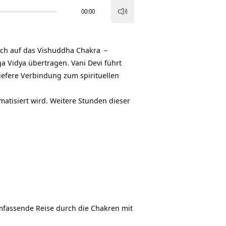
00:00
Pfeiltasten
Hoch/Runter
benutzen,
ich auf das
Vishuddha Chakra
–
um
a Vidya übertragen. Vani Devi führt
die
tiefere Verbindung zum spirituellen
Lautstärke
zu
matisiert wird. Weitere Stunden dieser
regeln.
mfassende Reise durch die Chakren mit