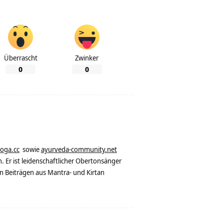
Überrascht
Zwinker
0
0
yoga.cc
sowie
ayurveda-community.net
. Er ist leidenschaftlicher Obertonsänger
n Beiträgen aus Mantra- und Kirtan