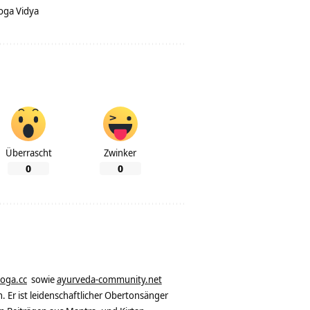
oga Vidya
Überrascht
Zwinker
0
0
yoga.cc
sowie
ayurveda-community.net
. Er ist leidenschaftlicher Obertonsänger