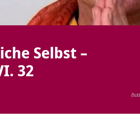
iche Selbst –
I. 32
LES