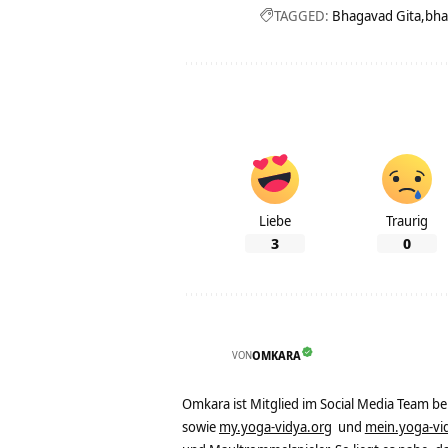
TAGGED:
Bhagavad Gita
bha
Liebe
Traurig
3
0
VON
OMKARA
Omkara ist Mitglied im Social Media Team b
sowie
my.yoga-vidya.org
und
mein.yoga-vi