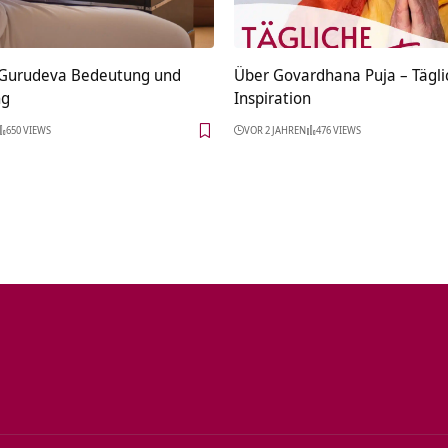
 Gurudeva Bedeutung und
Über Govardhana Puja – Tägli
ng
Inspiration
650 VIEWS
VOR 2 JAHREN
476 VIEWS