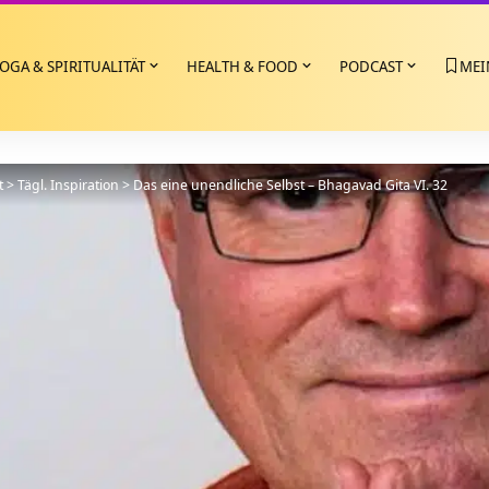
OGA & SPIRITUALITÄT
HEALTH & FOOD
PODCAST
MEI
t
>
Tägl. Inspiration
>
Das eine unendliche Selbst – Bhagavad Gita VI. 32