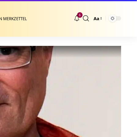
6
Aa
N MERKZETTEL
Größenänderung