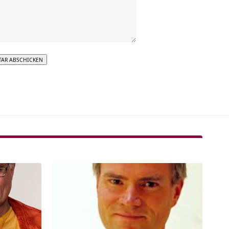
tive: