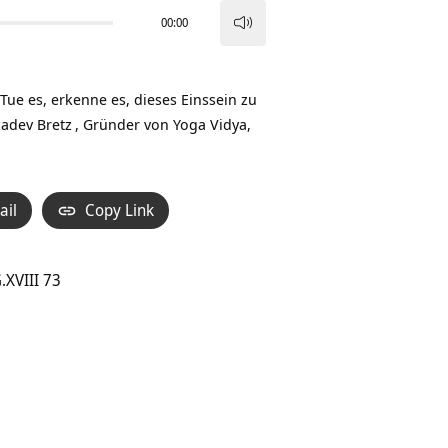
00:00
Pfeiltasten
Hoch/Runter
benutzen,
 Tue es, erkenne es, dieses Einssein zu
um
adev Bretz
, Gründer von Yoga Vidya,
die
Lautstärke
zu
ail
Copy Link
regeln.
.XVIII 73