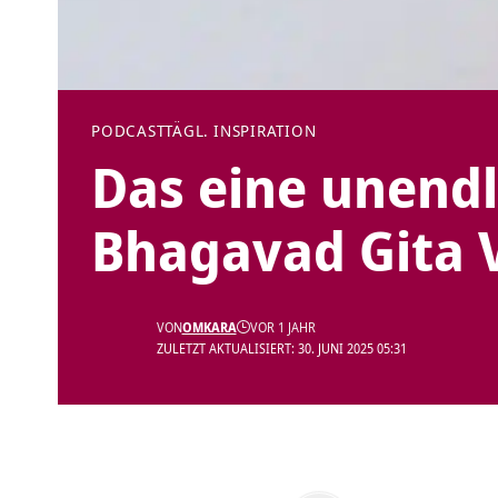
PODCAST
TÄGL. INSPIRATION
Das eine unendl
Bhagavad Gita V
VON
OMKARA
VOR 1 JAHR
ZULETZT AKTUALISIERT: 30. JUNI 2025 05:31