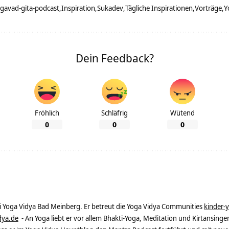
gavad-gita-podcast
Inspiration
Sukadev
Tägliche Inspirationen
Vorträge
Y
Dein Feedback?
Fröhlich
Schläfrig
Wütend
0
0
0
ei Yoga Vidya Bad Meinberg. Er betreut die Yoga Vidya Communities
kinder-
dya.de
- An Yoga liebt er vor allem Bhakti-Yoga, Meditation und Kirtansingen