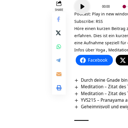
Audio-
00:00
Player
SHARE
Podcast:
Play in new wind
Subscribe:
RSS
Höre einen kurzen Beitrag 
erfahren. Dies ist ein kurz
eine Aufnahme speziell für
Infos über
Yoga
,
Meditatio
Facebook
Durch deine Gnade bin i
Meditation – Zitat des
Meditation – Zitat des
YVS215 – Pranayama als
Geheimnisvoll und ewig