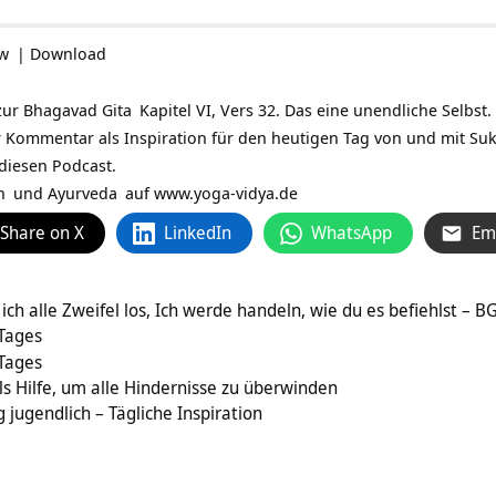
ow
|
Download
zur
Bhagavad Gita
Kapitel VI, Vers 32. Das eine unendliche Selbst.
er Kommentar als Inspiration für den heutigen Tag von und mit
Suk
 diesen Podcast.
n
und
Ayurveda
auf
www.yoga-vidya.de
Share on X
LinkedIn
WhatsApp
Em
ch alle Zweifel los, Ich werde handeln, wie du es befiehlst – BG
 Tages
 Tages
 Hilfe, um alle Hindernisse zu überwinden
 jugendlich – Tägliche Inspiration