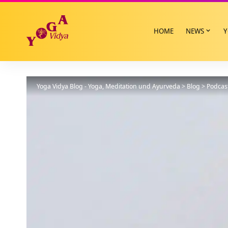
HOME
NEWS
Y
Yoga Vidya Blog - Yoga, Meditation und Ayurveda
>
Blog
>
Podcas