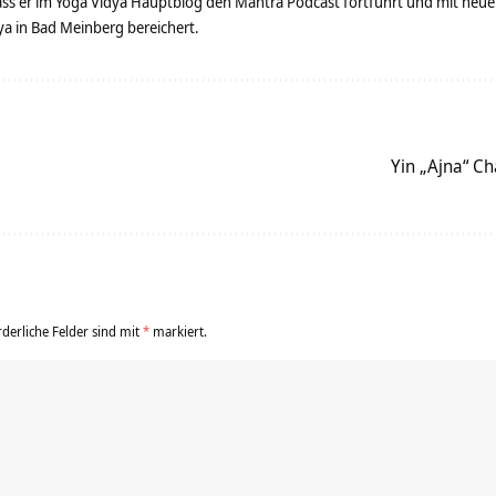
dass er im Yoga Vidya Hauptblog den Mantra Podcast fortführt und mit neue
 in Bad Meinberg bereichert.
Yin „Ajna“ C
rderliche Felder sind mit
*
markiert.