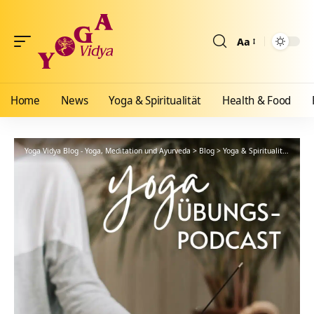
Aa
Größenänderun
Home
News
Yoga & Spiritualität
Health & Food
Yoga Vidya Blog - Yoga, Meditation und Ayurveda
>
Blog
>
Yoga & Spiritualität
>
Hath