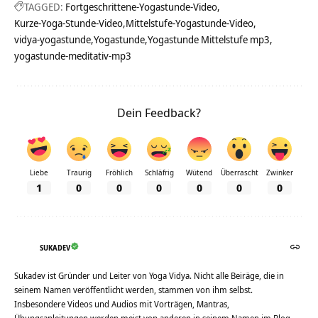
TAGGED:
Fortgeschrittene-Yogastunde-Video
Kurze-Yoga-Stunde-Video
Mittelstufe-Yogastunde-Video
vidya-yogastunde
Yogastunde
Yogastunde Mittelstufe mp3
yogastunde-meditativ-mp3
Dein Feedback?
Liebe
Traurig
Fröhlich
Schläfrig
Wütend
Überrascht
Zwinker
1
0
0
0
0
0
0
SUKADEV
Sukadev ist Gründer und Leiter von Yoga Vidya. Nicht alle Beiräge, die in
seinem Namen veröffentlicht werden, stammen von ihm selbst.
Insbesondere Videos und Audios mit Vorträgen, Mantras,