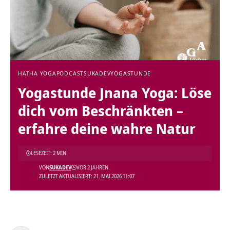
HATHA YOGA
PODCAST
SUKADEV
YOGASTUNDE
Yogastunde Jnana Yoga: Löse
dich vom Beschränkten –
erfahre deine wahre Natur
LESEZEIT: 2 MIN
VON
SUKADEV
VOR 2 JAHREN
ZULETZT AKTUALISIERT: 21. MAI 2026 11:07