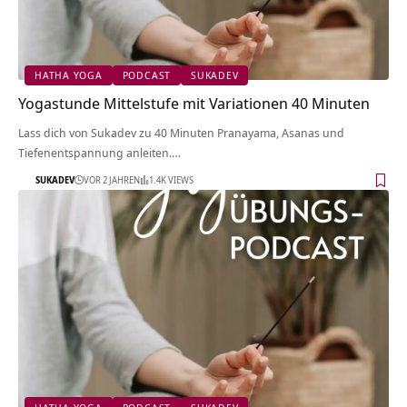
HATHA YOGA
PODCAST
SUKADEV
Yogastunde Mittelstufe mit Variationen 40 Minuten
Lass dich von Sukadev zu 40 Minuten Pranayama, Asanas und
Tiefenentspannung anleiten.…
SUKADEV
VOR 2 JAHREN
1.4K VIEWS