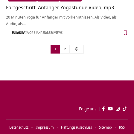
Fortgeschritt. Anfänger Yogastunde Video, mp3
20 Minuten Yoga für Anfänger mit Vorkenntnissen. Als Video, als
Audio, als…
SUKADEV
VOR 8 JAHREN
586 VIEWS
1
2
Folge uns
Datenschutz
Impressum
Haftungsausschluss
Sitemap
RSS