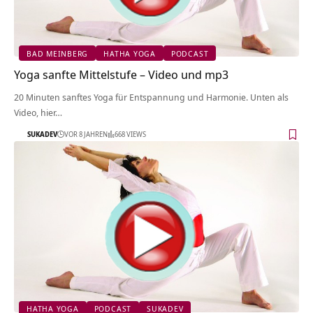
BAD MEINBERG
HATHA YOGA
PODCAST
Yoga sanfte Mittelstufe – Video und mp3
20 Minuten sanftes Yoga für Entspannung und Harmonie. Unten als
Video, hier…
SUKADEV
VOR 8 JAHREN
668 VIEWS
HATHA YOGA
PODCAST
SUKADEV