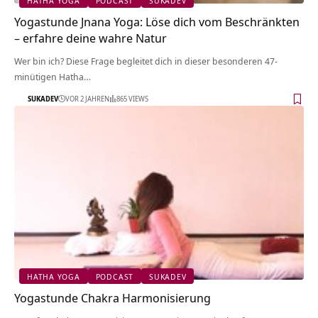
HATHA YOGA
PODCAST
SUKADEV
Yogastunde Jnana Yoga: Löse dich vom Beschränkten
– erfahre deine wahre Natur
Wer bin ich? Diese Frage begleitet dich in dieser besonderen 47-
minütigen Hatha…
SUKADEV
VOR 2 JAHREN
865 VIEWS
HATHA YOGA
PODCAST
SUKADEV
Yogastunde Chakra Harmonisierung