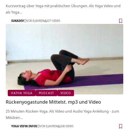
Kurzvortrag über Yoga mit praktischen Übungen. Als Yoga Video und
als Yoga…
SUKADEV
VOR 8 JAHREN
671 VIEWS
HATHA YOGA
PODCAST
VIDEO
Rückenyogastunde Mittelst. mp3 und Video
25 Minuten Rücken-Yoga. Als Video und Audio Yoga Anleitung - zum
Mitüben…
YOGA VIDYA INFOS
VOR 8 JAHREN
636 VIEWS