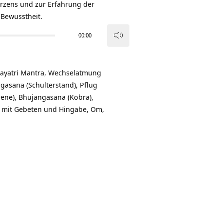
rzens und zur Erfahrung der
Bewusstheit.
00:00
Pfeiltasten
Hoch/Runter
benutzen,
Gayatri Mantra, Wechselatmung
um
gasana (Schulterstand), Pflug
die
bene), Bhujangasana (Kobra),
Lautstärke
) mit Gebeten und Hingabe, Om,
zu
regeln.