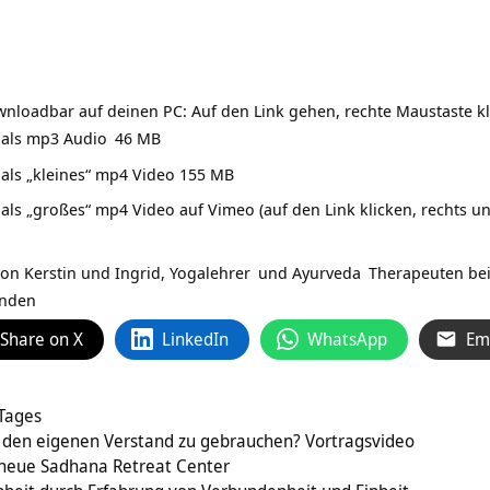
nloadbar auf deinen PC: Auf den Link gehen, rechte Maustaste kl
 als mp3 Audio
46 MB
als „kleines“ mp4 Video 155 MB
ls „großes“ mp4 Video auf Vimeo (auf den Link klicken, rechts un
on Kerstin und Ingrid,
Yogalehrer
und
Ayurveda
Therapeuten bei
unden
Share on X
LinkedIn
WhatsApp
Em
 Tages
den eigenen Verstand zu gebrauchen? Vortragsvideo
 neue Sadhana Retreat Center