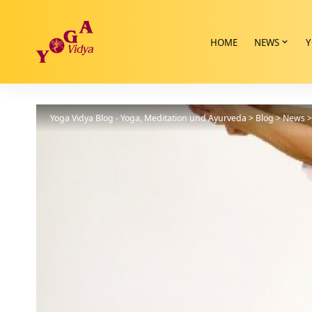
HOME
NEWS
Y
Yoga Vidya Blog - Yoga, Meditation und Ayurveda
>
Blog
>
News