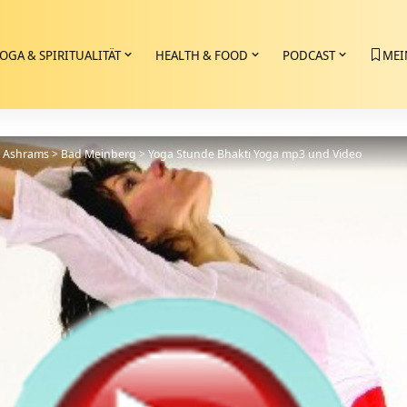
OGA & SPIRITUALITÄT
HEALTH & FOOD
PODCAST
MEI
>
Ashrams
>
Bad Meinberg
>
Yoga Stunde Bhakti Yoga mp3 und Video