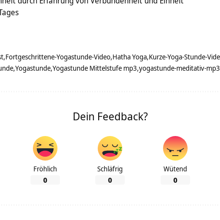
heit durch Erfahrung von Verbundenheit und Einheit
 Tages
st
Fortgeschrittene-Yogastunde-Video
Hatha Yoga
Kurze-Yoga-Stunde-Vid
unde
Yogastunde
Yogastunde Mittelstufe mp3
yogastunde-meditativ-mp3
Dein Feedback?
Fröhlich
Schläfrig
Wütend
0
0
0