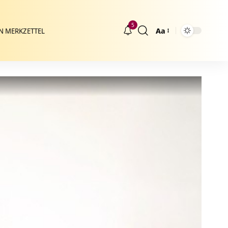
5
Aa
N MERKZETTEL
Größenänderung