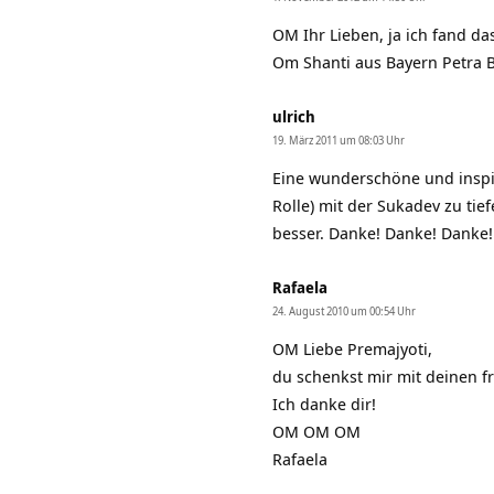
OM Ihr Lieben, ja ich fand d
Om Shanti aus Bayern Petra 
ulrich
19. März 2011 um 08:03 Uhr
Eine wunderschöne und inspiri
Rolle) mit der Sukadev zu tie
besser. Danke! Danke! Danke!
Rafaela
24. August 2010 um 00:54 Uhr
OM Liebe Premajyoti,
du schenkst mir mit deinen f
Ich danke dir!
OM OM OM
Rafaela