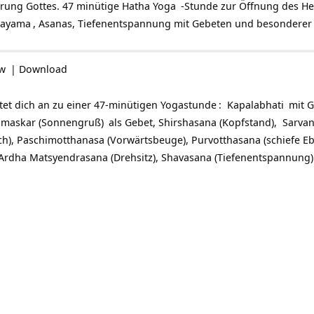
rung Gottes. 47 minütige
Hatha Yoga
-Stunde zur Öffnung des He
nayama
, Asanas, Tiefenentspannung mit Gebeten und besonderer 
ow
|
Download
itet dich an zu einer 47-minütigen
Yogastunde
:
Kapalabhati
mit 
amaskar (Sonnengruß)
als Gebet, Shirshasana (Kopfstand), Sarvan
sch), Paschimotthanasa (Vorwärtsbeuge), Purvotthasana (schiefe E
Ardha Matsyendrasana (Drehsitz), Shavasana (Tiefenentspannung