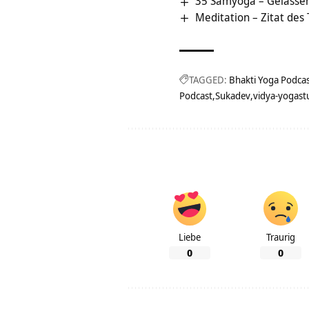
35 Samyoga – Gelassen
Meditation – Zitat des
TAGGED:
Bhakti Yoga Podca
Podcast
Sukadev
vidya-yogast
Liebe
Traurig
0
0