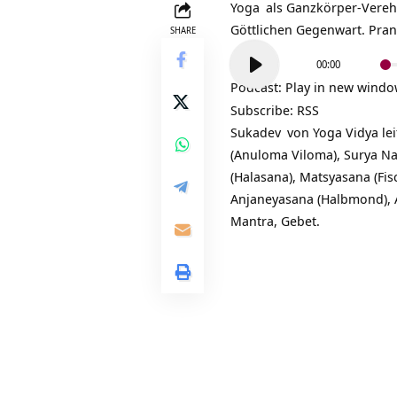
Yoga
als Ganzkörper-Vereh
Göttlichen Gegenwart.
Pra
SHARE
Audio-
00:00
Player
Podcast:
Play in new wind
Subscribe:
RSS
Sukadev
von Yoga Vidya le
(Anuloma Viloma),
Surya N
(Halasana), Matsyasana (Fi
Anjaneyasana (Halbmond), 
Mantra, Gebet.