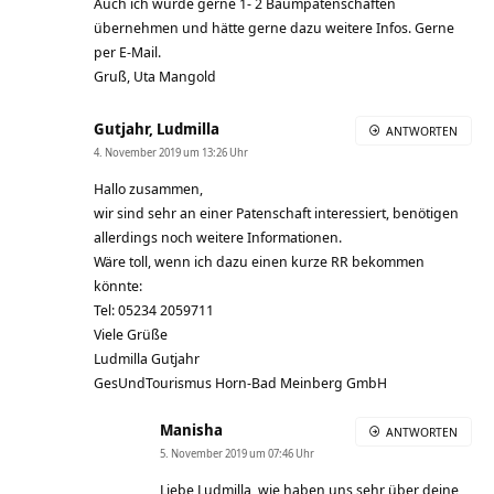
Auch ich würde gerne 1- 2 Baumpatenschaften
übernehmen und hätte gerne dazu weitere Infos. Gerne
per E-Mail.
Gruß, Uta Mangold
Gutjahr, Ludmilla
ANTWORTEN
4. November 2019 um 13:26 Uhr
Hallo zusammen,
wir sind sehr an einer Patenschaft interessiert, benötigen
allerdings noch weitere Informationen.
Wäre toll, wenn ich dazu einen kurze RR bekommen
könnte:
Tel: 05234 2059711
Viele Grüße
Ludmilla Gutjahr
GesUndTourismus Horn-Bad Meinberg GmbH
Manisha
ANTWORTEN
5. November 2019 um 07:46 Uhr
Liebe Ludmilla, wie haben uns sehr über deine