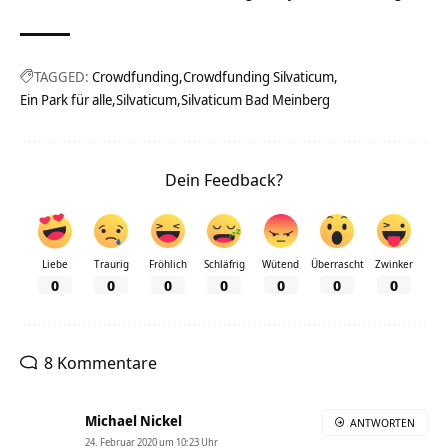
TAGGED:
Crowdfunding
Crowdfunding Silvaticum
Ein Park für alle
Silvaticum
Silvaticum Bad Meinberg
Dein Feedback?
Liebe
Traurig
Fröhlich
Schläfrig
Wütend
Überrascht
Zwinker
0
0
0
0
0
0
0
8 Kommentare
Michael Nickel
ANTWORTEN
24. Februar 2020 um 10:23 Uhr