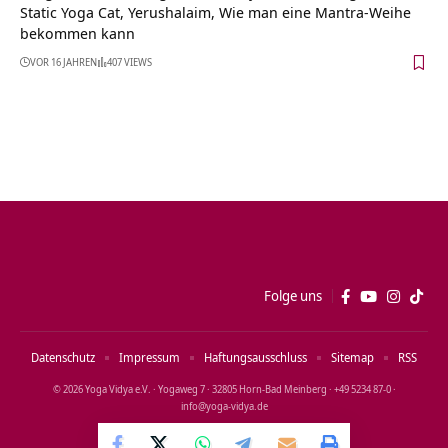
Static Yoga Cat, Yerushalaim, Wie man eine Mantra-Weihe
bekommen kann
VOR 16 JAHREN
407 VIEWS
Folge uns
Datenschutz
Impressum
Haftungsausschluss
Sitemap
RSS
© 2026 Yoga Vidya e.V. · Yogaweg 7 · 32805 Horn‑Bad Meinberg · +49 5234 87‑0 ·
info@yoga‑vidya.de