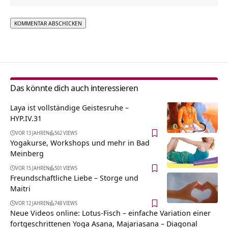
Alternative:
Das könnte dich auch interessieren
Laya ist vollständige Geistesruhe –
HYP.IV.31
VOR 13 JAHREN
562 VIEWS
Yogakurse, Workshops und mehr in Bad
Meinberg
VOR 15 JAHREN
501 VIEWS
Freundschaftliche Liebe – Storge und
Maitri
VOR 12 JAHREN
748 VIEWS
Neue Videos online: Lotus-Fisch – einfache Variation einer
fortgeschrittenen Yoga Asana, Majariasana – Diagonal