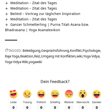
Meditation – Zitat des Tages
Meditation – Zitat des Tages
Beileid – Vortrag zur täglichen Inspiration
Meditation – Zitat des Tages
Ganzer Schmetterling | Purna Titali Asana bzw.
Bhadrasana | Yoga Asanalexikon
TAGGED:
Beleidigung
Gesprächsführung
Konflikt
Psychologie
Raja Yoga
Reaktion
Reiz
Umgang mit Konflikten
wiki
Yoga Vidya
Yoga Vidya Wiki
yogawiki
Dein Feedback?
Liebe
Traurig
Fröhlich
Schläfrig
Wütend
Überrascht
Zwinker
0
0
0
0
0
0
0