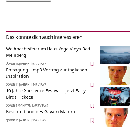
Alternative:
Das könnte dich auch interessieren
Weihnachtsfeier im Haus Yoga Vidya Bad
Meinberg
VOR 18 JAHREN
570 VIEWS
Entsagung – mp3 Vortrag zur täglichen
Inspiration
VOR 11 JAHREN
448 VIEWS
10 Jahre Xperience Festival | Jetzt Early
Birds Tickets!
VOR 4 MONATEN
683 VIEWS
Beschreibung des Gayatri Mantra
VOR 11 JAHREN
358 VIEWS