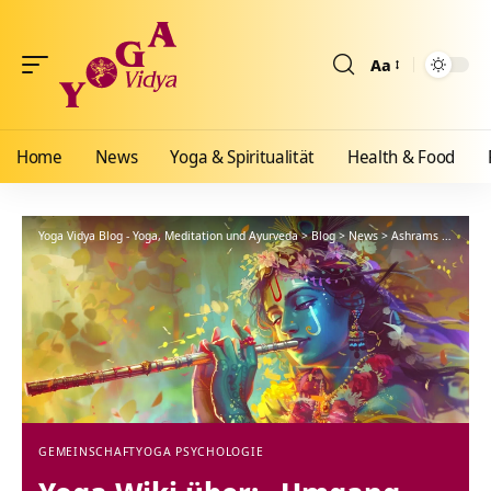
Aa
Größenänderun
Home
News
Yoga & Spiritualität
Health & Food
Yoga Vidya Blog - Yoga, Meditation und Ayurveda
>
Blog
>
News
>
Ashrams
>
Gemein
GEMEINSCHAFT
YOGA PSYCHOLOGIE