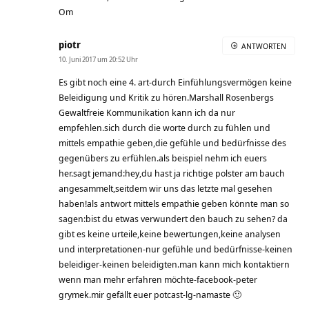
Om
piotr
ANTWORTEN
10. Juni 2017 um 20:52 Uhr
Es gibt noch eine 4. art-durch Einfühlungsvermögen keine
Beleidigung und Kritik zu hören.Marshall Rosenbergs
Gewaltfreie Kommunikation kann ich da nur
empfehlen.sich durch die worte durch zu fühlen und
mittels empathie geben,die gefühle und bedürfnisse des
gegenübers zu erfühlen.als beispiel nehm ich euers
her.sagt jemand:hey,du hast ja richtige polster am bauch
angesammelt,seitdem wir uns das letzte mal gesehen
haben!als antwort mittels empathie geben könnte man so
sagen:bist du etwas verwundert den bauch zu sehen? da
gibt es keine urteile,keine bewertungen,keine analysen
und interpretationen-nur gefühle und bedürfnisse-keinen
beleidiger-keinen beleidigten.man kann mich kontaktiern
wenn man mehr erfahren möchte-facebook-peter
grymek.mir gefällt euer potcast-lg-namaste 🙂