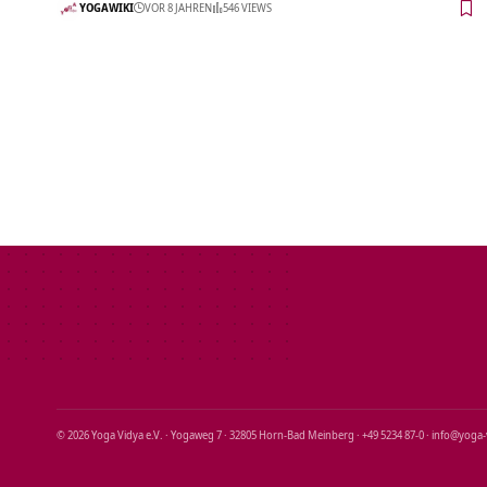
YOGAWIKI
VOR 8 JAHREN
546 VIEWS
© 2026 Yoga Vidya e.V. · Yogaweg 7 · 32805 Horn‑Bad Meinberg · +49 5234 87‑0 · info@yoga