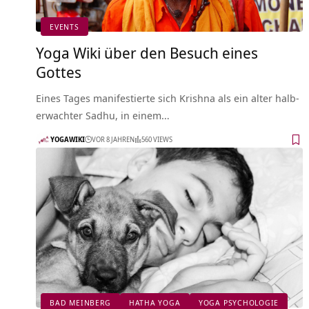
EVENTS
Yoga Wiki über den Besuch eines
Gottes
Eines Tages manifestierte sich Krishna als ein alter halb-
erwachter Sadhu, in einem…
YOGAWIKI
VOR 8 JAHREN
560 VIEWS
BAD MEINBERG
HATHA YOGA
YOGA PSYCHOLOGIE