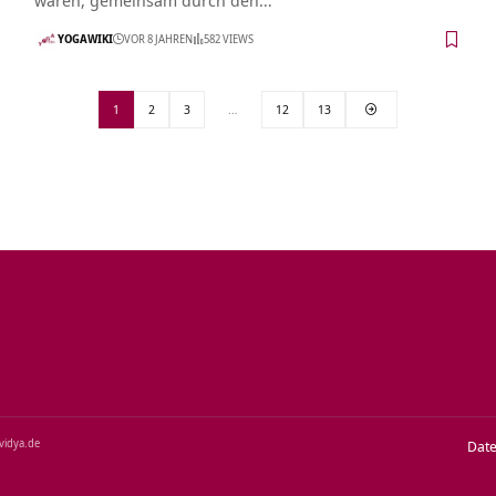
YOGAWIKI
VOR 8 JAHREN
582 VIEWS
1
2
3
…
12
13
‑vidya.de
Dat