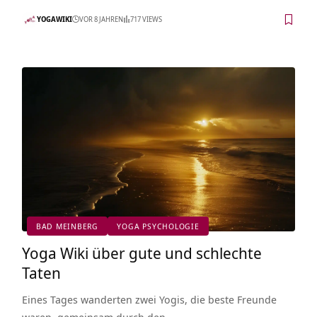
YOGAWIKI
VOR 8 JAHREN
717 VIEWS
BAD MEINBERG
YOGA PSYCHOLOGIE
Yoga Wiki über gute und schlechte
Taten
Eines Tages wanderten zwei Yogis, die beste Freunde
waren, gemeinsam durch den…