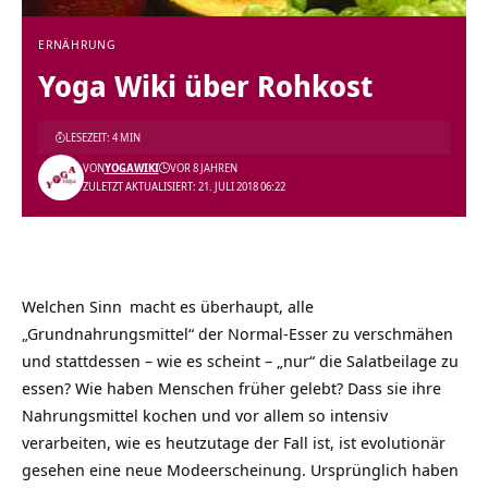
ERNÄHRUNG
Yoga Wiki über Rohkost
LESEZEIT: 4 MIN
VON
YOGAWIKI
VOR 8 JAHREN
ZULETZT AKTUALISIERT: 21. JULI 2018 06:22
Welchen
Sinn
macht es überhaupt, alle
„Grundnahrungsmittel“ der Normal-Esser zu verschmähen
und stattdessen – wie es scheint – „nur“ die Salatbeilage zu
essen? Wie haben Menschen früher gelebt? Dass sie ihre
Nahrungsmittel kochen und vor allem so intensiv
verarbeiten, wie es heutzutage der Fall ist, ist evolutionär
gesehen eine neue Modeerscheinung. Ursprünglich haben