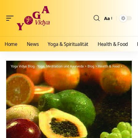
Aa
Größenänderun
Home
News
Yoga & Spiritualität
Health & Food
Yoga Vidya Blog - Yoga, Meditation und Ayurveda
>
Blog
>
Health & Food
>
Ernährun