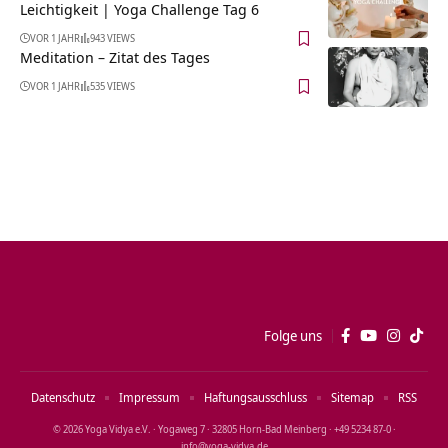
Leichtigkeit | Yoga Challenge Tag 6
VOR 1 JAHR
943 VIEWS
Meditation – Zitat des Tages
VOR 1 JAHR
535 VIEWS
Folge uns
Datenschutz
Impressum
Haftungsausschluss
Sitemap
RSS
© 2026 Yoga Vidya e.V. · Yogaweg 7 · 32805 Horn‑Bad Meinberg · +49 5234 87‑0 ·
info@yoga‑vidya.de