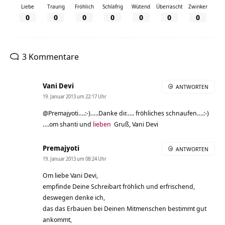
Liebe
Traurig
Fröhlich
Schläfrig
Wütend
Überrascht
Zwinker
0
0
0
0
0
0
0
3 Kommentare
Vani Devi
ANTWORTEN
19. Januar 2013 um 22:17 Uhr
@Premajyoti….:-)…..Danke dir….. fröhliches schnaufen….:-)
….om shanti und
lieben
Gruß, Vani Devi
Premajyoti
ANTWORTEN
19. Januar 2013 um 08:24 Uhr
Om liebe Vani Devi,
empfinde Deine Schreibart fröhlich und erfrischend,
deswegen denke ich,
das das Erbauen bei Deinen Mitmenschen bestimmt gut
ankommt,