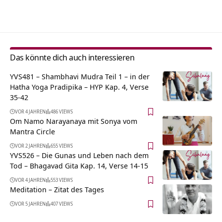
Alternative:
Das könnte dich auch interessieren
YVS481 – Shambhavi Mudra Teil 1 – in der
Hatha Yoga Pradipika – HYP Kap. 4, Verse
35-42
VOR 4 JAHREN
486 VIEWS
Om Namo Narayanaya mit Sonya vom
Mantra Circle
VOR 2 JAHREN
655 VIEWS
YVS526 – Die Gunas und Leben nach dem
Tod – Bhagavad Gita Kap. 14, Verse 14-15
VOR 4 JAHREN
553 VIEWS
Meditation – Zitat des Tages
VOR 5 JAHREN
407 VIEWS