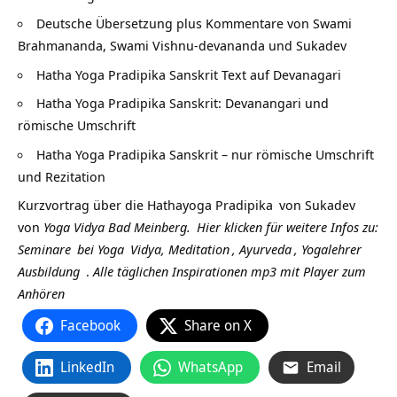
Deutsche Übersetzung plus Kommentare von Swami
Brahmananda, Swami Vishnu-devananda und Sukadev
Hatha Yoga Pradipika Sanskrit Text auf Devanagari
Hatha Yoga Pradipika Sanskrit: Devanangari und
römische Umschrift
Hatha Yoga Pradipika Sanskrit – nur römische Umschrift
und Rezitation
Kurzvortrag über die
Hathayoga Pradipika
von
Sukadev
von
Yoga Vidya Bad Meinberg.
Hier klicken für weitere Infos zu:
Seminare
bei
Yoga
Vidya,
Meditation
,
Ayurveda
,
Yogalehrer
Ausbildung
.
Alle täglichen Inspirationen mp3 mit Player zum
Anhören
Facebook
Share on X
LinkedIn
WhatsApp
Email