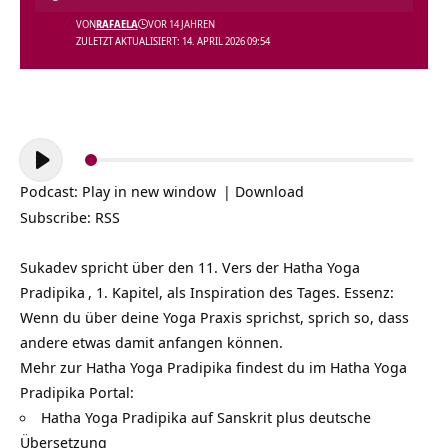
VON
RAFAELA
VOR 14 JAHREN
ZULETZT AKTUALISIERT: 14. APRIL 2026 09:54
Audio-
Player
Podcast:
Play in new window
|
Download
Subscribe:
RSS
Sukadev spricht über den 11. Vers der
Hatha Yoga
Pradipika
, 1. Kapitel, als Inspiration des Tages. Essenz:
Wenn du über deine Yoga Praxis sprichst, sprich so, dass
andere etwas damit anfangen können.
Mehr zur Hatha Yoga Pradipika findest du im Hatha Yoga
Pradipika Portal:
Hatha Yoga Pradipika auf Sanskrit plus deutsche
Übersetzung