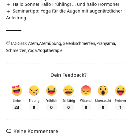
Hallo Sonne! Hallo Frühling! … und hallo Hormone!
Seminartipp: Yoga für die Augen mit augenärztlicher
Anleitung
TAGGED:
Atem
Atemübung
Gelenkschmerzen
Pranyama
Schmerzen
Yoga
Yogatherapie
Dein Feedback?
Liebe
Traurig
Fröhlich
Schläfrig
Wütend
Überrascht
Zwinker
23
0
0
0
0
0
1
Keine Kommentare