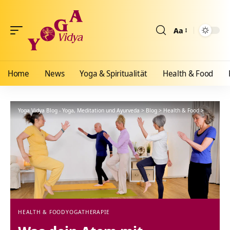
Aa
Größenänderun
Home
News
Yoga & Spiritualität
Health & Food
Yoga Vidya Blog - Yoga, Meditation und Ayurveda
>
Blog
>
Health & Food
>
Yogathera
HEALTH & FOOD
YOGATHERAPIE