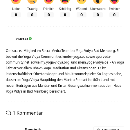
Liebe
Traurig
Fröhlich
Schläfrig
Wütend
Überrascht
Zwinker
0
0
0
0
0
0
0
OMKARA
Omkara ist Mitglied im Social Media Team bei Yoga Vidya Bad Meinberg. Er
betreut die Yoga Vidya Communities
kinder-yoga.cc
sowie
ayurveda-
community.net
sowie
my.yoga-vidya.org
und
mein.yoga-vidya.de
- An Yoga
liebt er vor allem Bhakti-Yoga, Meditation und Kirtansingen. Er ist
leidenschaftlicher Obertonsänger und Maultrommelspieler. So liegt es nahe,
dass er im Yoga Vidya Hauptblog den Mantra Podcast fortführt und mit
neuen Beiträgen aus Mantra- und Kirtan Gesangsaufnahmen aus dem Haus
Yoga Vidya in Bad Meinberg bereichert.
1 Kommentar
Dominik