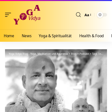
Aa
Größenänderun
Home
News
Yoga & Spiritualität
Health & Food
Yoga Vidya Blog - Yoga, Meditation und Ayurveda
>
Blog
>
Podcast
>
Tägl. Inspiration