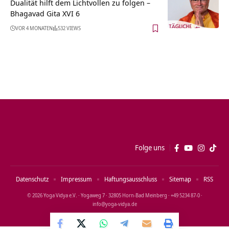
Dualität hilft dem Lichtvollen zu folgen –
Bhagavad Gita XVI 6
VOR 4 MONATEN
532 VIEWS
Folge uns
Datenschutz
Impressum
Haftungsausschluss
Sitemap
RSS
© 2026 Yoga Vidya e.V. · Yogaweg 7 · 32805 Horn‑Bad Meinberg · +49 5234 87‑0 ·
info@yoga‑vidya.de