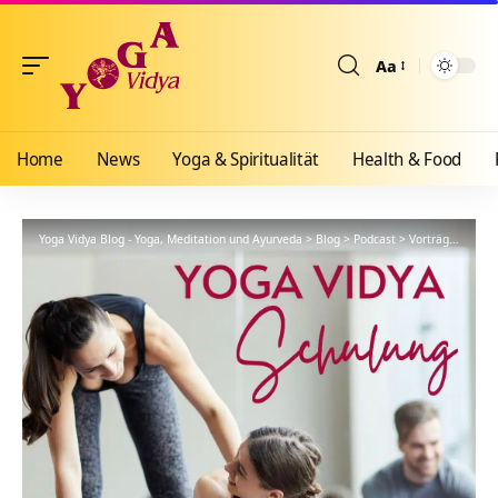
Aa
Größenänderun
Home
News
Yoga & Spiritualität
Health & Food
Yoga Vidya Blog - Yoga, Meditation und Ayurveda
>
Blog
>
Podcast
>
Vorträge
>
YVS46