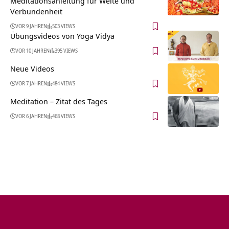
Meditationsanleitung für Weite und
Verbundenheit
VOR 9 JAHREN
503 VIEWS
Übungsvideos von Yoga Vidya
VOR 10 JAHREN
395 VIEWS
Neue Videos
VOR 7 JAHREN
484 VIEWS
Meditation – Zitat des Tages
VOR 6 JAHREN
468 VIEWS