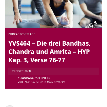
PODCAST
VORTRÄGE
YVS464 – Die drei Bandhas,
Chandra und Amrita – HYP
Kap. 3, Verse 76-77
LESEZEIT: 0 MIN
VON
OMKARA
VOR 4 JAHREN
ZULETZT AKTUALISIERT: 18. MÄRZ 2019 17:09