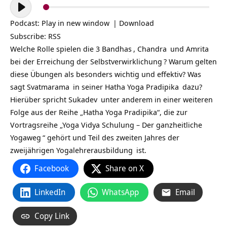
Audio-
Player
Podcast:
Play in new window
|
Download
Subscribe:
RSS
Welche Rolle spielen die 3
Bandhas
,
Chandra
und
Amrita
bei der Erreichung der
Selbstverwirklichung
? Warum gelten
diese Übungen als besonders wichtig und effektiv? Was
sagt
Svatmarama
in seiner
Hatha Yoga Pradipika
dazu?
Hierüber spricht
Sukadev
unter anderem in einer weiteren
Folge aus der Reihe „Hatha Yoga Pradipika“, die zur
Vortragsreihe „
Yoga Vidya Schulung – Der ganzheitliche
Yogaweg
“ gehört und Teil des zweiten Jahres der
zweijährigen
Yogalehrerausbildung
ist.
Facebook
Share on X
LinkedIn
WhatsApp
Email
Copy Link