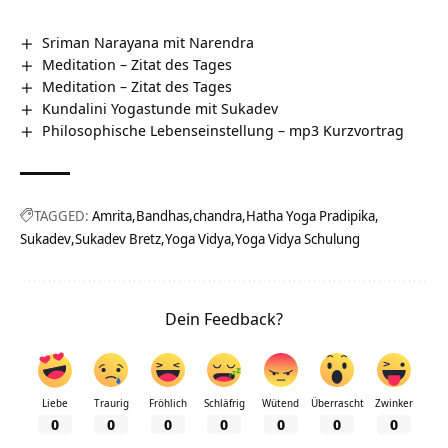
Sriman Narayana mit Narendra
Meditation – Zitat des Tages
Meditation – Zitat des Tages
Kundalini Yogastunde mit Sukadev
Philosophische Lebenseinstellung – mp3 Kurzvortrag
TAGGED:
Amrita
Bandhas
chandra
Hatha Yoga Pradipika
Sukadev
Sukadev Bretz
Yoga Vidya
Yoga Vidya Schulung
Dein Feedback?
Liebe
Traurig
Fröhlich
Schläfrig
Wütend
Überrascht
Zwinker
0
0
0
0
0
0
0