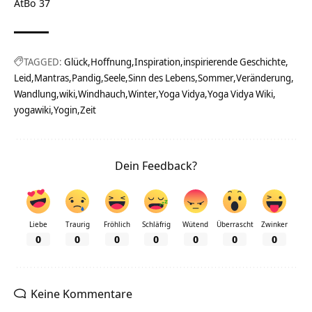
AtBo 37
TAGGED:
Glück
Hoffnung
Inspiration
inspirierende Geschichte
Leid
Mantras
Pandig
Seele
Sinn des Lebens
Sommer
Veränderung
Wandlung
wiki
Windhauch
Winter
Yoga Vidya
Yoga Vidya Wiki
yogawiki
Yogin
Zeit
Dein Feedback?
Liebe
Traurig
Fröhlich
Schläfrig
Wütend
Überrascht
Zwinker
0
0
0
0
0
0
0
Keine Kommentare