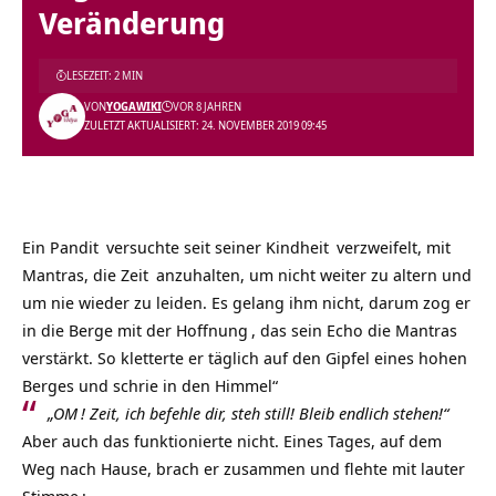
Veränderung
LESEZEIT: 2 MIN
VON
YOGAWIKI
VOR 8 JAHREN
ZULETZT AKTUALISIERT: 24. NOVEMBER 2019 09:45
Ein
Pandit
versuchte seit seiner
Kindheit
verzweifelt, mit
Mantras, die
Zeit
anzuhalten, um nicht weiter zu altern und
um nie wieder zu leiden. Es gelang ihm nicht, darum zog er
in die Berge mit der
Hoffnung
, das sein Echo die Mantras
verstärkt. So kletterte er täglich auf den Gipfel eines hohen
Berges und schrie in den Himmel“
„
OM
! Zeit, ich befehle dir, steh still! Bleib endlich stehen!“
Aber auch das funktionierte nicht. Eines Tages, auf dem
Weg nach Hause, brach er zusammen und flehte mit lauter