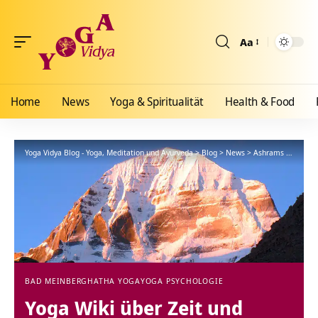
Aa
Größenänderun
Home
News
Yoga & Spiritualität
Health & Food
Yoga Vidya Blog - Yoga, Meditation und Ayurveda
>
Blog
>
News
>
Ashrams
>
Bad Me
BAD MEINBERG
HATHA YOGA
YOGA PSYCHOLOGIE
Yoga Wiki über Zeit und