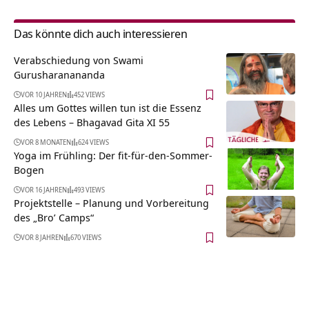
Das könnte dich auch interessieren
Verabschiedung von Swami
Gurusharanananda
VOR 10 JAHREN
452 VIEWS
Alles um Gottes willen tun ist die Essenz
des Lebens – Bhagavad Gita XI 55
VOR 8 MONATEN
624 VIEWS
Yoga im Frühling: Der fit-für-den-Sommer-
Bogen
VOR 16 JAHREN
493 VIEWS
Projektstelle – Planung und Vorbereitung
des „Bro’ Camps“
VOR 8 JAHREN
670 VIEWS