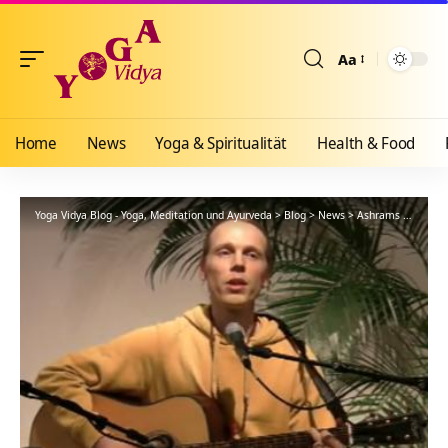
Aa
Größenänderun
Home
News
Yoga & Spiritualität
Health & Food
Yoga Vidya Blog - Yoga, Meditation und Ayurveda
>
Blog
>
News
>
Ashrams
>
Bad Me