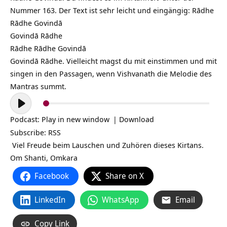
Nummer 163. Der Text ist sehr leicht und eingängig: Rādhe
Rādhe Govindā
Govindā Rādhe
Rādhe Rādhe
Govindā
Govindā Rādhe. Vielleicht magst du mit einstimmen und mit
singen in den Passagen, wenn Vishvanath die Melodie des
Mantras summt.
Audio-
Player
Podcast:
Play in new window
|
Download
Subscribe:
RSS
Viel Freude beim Lauschen und Zuhören dieses Kirtans.
Om Shanti, Omkara
Facebook
Share on X
LinkedIn
WhatsApp
Email
Copy Link