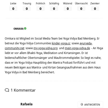
Liebe
Traurig
Fröhlich
Schläfrig
Wütend
Überrascht
Zwinker
0
0
0
0
0
0
0
OMKARA
Omkara ist Mitglied im Social Media Team bei Yoga Vidya Bad Meinberg. Er
betreut die Yoga Vidya Communities
kinder-yoga.cc
sowie
ayurveda-
community.net
sowie
my.yoga-vidya.org
und
mein.yoga-vidya.de
- An Yoga
liebt er vor allem Bhakti-Yoga, Meditation und Kirtansingen. Er ist
leidenschaftlicher Obertonsänger und Maultrommelspieler. So liegt es nahe,
dass er im Yoga Vidya Hauptblog den Mantra Podcast fortführt und mit
neuen Beiträgen aus Mantra- und Kirtan Gesangsaufnahmen aus dem Haus
Yoga Vidya in Bad Meinberg bereichert.
1 Kommentar
Rafaela
ANTWORTEN