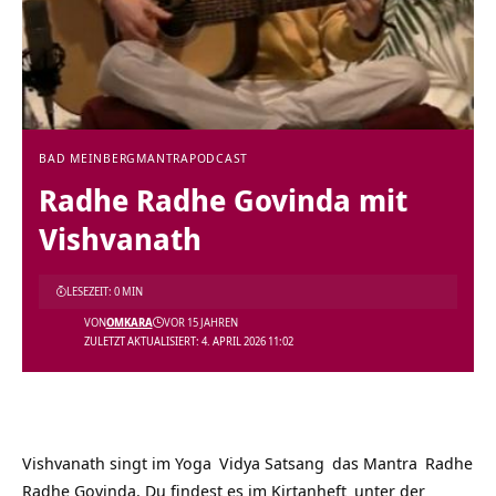
BAD MEINBERG
MANTRA
PODCAST
Radhe Radhe Govinda mit
Vishvanath
LESEZEIT: 0 MIN
VON
OMKARA
VOR 15 JAHREN
ZULETZT AKTUALISIERT: 4. APRIL 2026 11:02
Vishvanath singt im
Yoga
Vidya
Satsang
das
Mantra
Radhe
Radhe Govinda. Du findest es im
Kirtanheft
unter der