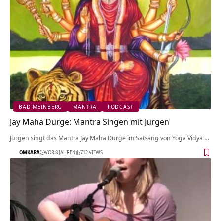
BAD MEINBERG
MANTRA
PODCAST
Jay Maha Durge: Mantra Singen mit Jürgen
Jürgen singt das Mantra Jay Maha Durge im Satsang von Yoga Vidya …
OMKARA
VOR 8 JAHREN
712 VIEWS