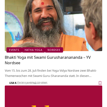
EVENTS
HATHA YOGA
NORDSEE
Bhakti Yoga mit Swami Gurusharanananda – YV
Nordsee
Vom 15. bis zum 28. Juli finden bei Yoga Vidya Nordsee zwei Bhakti-
Themenwochen mit Swami Guru-Sharananda statt. In diesen…
LISA K.
VOR 8 JAHREN
520 VIEWS