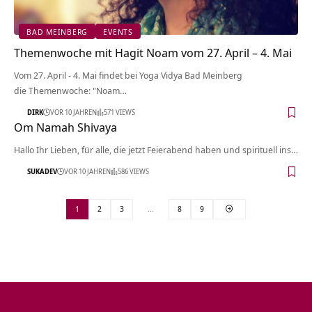
BAD MEINBERG
EVENTS
Themenwoche mit Hagit Noam vom 27. April – 4. Mai
Vom 27. April - 4. Mai findet bei Yoga Vidya Bad Meinberg
die Themenwoche: "Noam…
DIRK
VOR 10 JAHREN
571 VIEWS
Om Namah Shivaya
Hallo Ihr Lieben, für alle, die jetzt Feierabend haben und spirituell ins…
SUKADEV
VOR 10 JAHREN
586 VIEWS
1
2
3
…
8
9