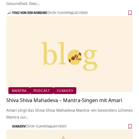
Gesundheit. Dies…
YOGI VON DER NORDSEE
VOR 10 JAHREN
343 VIEWS
MANTRA
PODCAST
SUKADEV
Shiva Shiva Mahadeva – Mantra-Singen mit Amari
Amari singt das Shiva Shiva Mahadeva Mantra- ein besonders schönes
Mantra zur…
SUKADEV
VOR 10 JAHREN
669 VIEWS