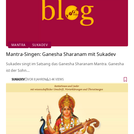
MANTRA
SUKADEV
Mantra-Singen: Ganesha Sharanam mit Sukadev
Sukadev singt im Satsang das Ganesha Sharanam Mantra. Ganesha
ist der Sohn…
SUKADEV
VOR 8 JAHREN
3.4K VIEWS