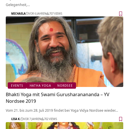
Gelegenheit,…
MICHAELA
VOR 6 JAHREN
707 VIEWS
EVENTS
HATHA YOGA
NORDSEE
Bhakti Yoga mit Swami Gurusharanananda – YV
Nordsee 2019
Vom 21. bis zum 28. Juli 2019 findet bei Yoga Vidya Nordsee wieder…
LISA K.
VOR 7 JAHREN
702 VIEWS