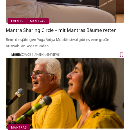
EVENTS
MANTRAS
Mantra Sharing Circle – mit Mantras Bäume retten
Beim diesjährigen Yoga Vidya Musikfestival gibt es eine große
Auswahl an Yogastunden,…
MOHINI
VOR 4 JAHREN
656 VIEWS
MANTRAS