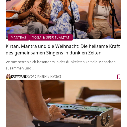
MANTRAS
YOGA & SPIRITUALITÄT
Kirtan, Mantra und die Weihnacht: Die heilsame Kraft
des gemeinsamen Singens in dunklen Zeiten
Warum setzen sich besonders in der dunkelsten Zeit die Menschen
zusammen und…
KATYAYANI
VOR 2 JAHREN
1K VIEWS