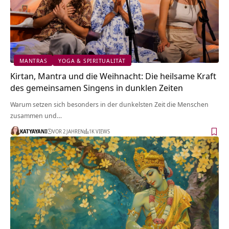
MANTRAS
YOGA & SPIRITUALITÄT
Kirtan, Mantra und die Weihnacht: Die heilsame Kraft
des gemeinsamen Singens in dunklen Zeiten
Warum setzen sich besonders in der dunkelsten Zeit die Menschen
zusammen und…
KATYAYANI
VOR 2 JAHREN
1K VIEWS