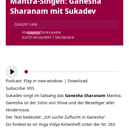
Mantra-Singen: Ganesha
Sharanam mit Sukadev
LESEZEIT: 0 MIN
VON
SUKADEV
VOR 8 JAHREN
ZULETZT AKTUALISIERT: 7. MAI 2026 08:34
Audio-
Player
Podcast:
Play in new window
|
Download
Subscribe:
RSS
Sukadev singt im Satsang das
Ganesha Sharanam
Mantra.
Ganesha ist der Sohn von Shiva und der Beseitiger aller
Hindernisse.
Der Text bedeutet: „Ich suche Zuflucht in Ganesha“.
Du findest es im Yoga Vidya Kirtanheft unter der Nr. 263.