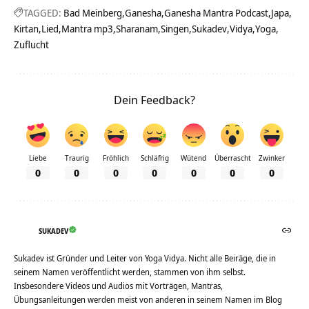
TAGGED:
Bad Meinberg
Ganesha
Ganesha Mantra Podcast
Japa
Kirtan
Lied
Mantra mp3
Sharanam
Singen
Sukadev
Vidya
Yoga
Zuflucht
Dein Feedback?
Liebe
Traurig
Fröhlich
Schläfrig
Wütend
Überrascht
Zwinker
0
0
0
0
0
0
0
SUKADEV
Sukadev ist Gründer und Leiter von Yoga Vidya. Nicht alle Beiräge, die in
seinem Namen veröffentlicht werden, stammen von ihm selbst.
Insbesondere Videos und Audios mit Vorträgen, Mantras,
Übungsanleitungen werden meist von anderen in seinem Namen im Blog