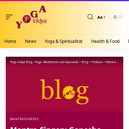
Aa
Größenänderun
Home
News
Yoga & Spiritualität
Health & Food
Yoga Vidya Blog - Yoga, Meditation und Ayurveda
>
Blog
>
Podcast
>
Mantra
>
Mantr
MANTRA
SUKADEV