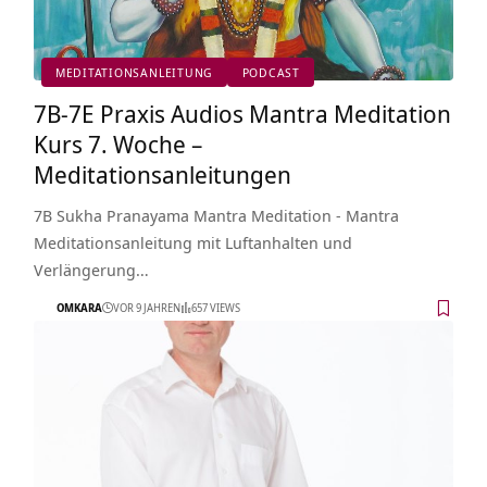
MEDITATIONSANLEITUNG
PODCAST
7B-7E Praxis Audios Mantra Meditation
Kurs 7. Woche –
Meditationsanleitungen
7B Sukha Pranayama Mantra Meditation - Mantra
Meditationsanleitung mit Luftanhalten und
Verlängerung…
OMKARA
VOR 9 JAHREN
657 VIEWS