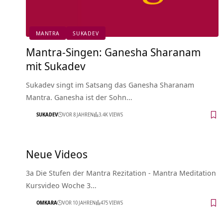
MANTRA
SUKADEV
Mantra-Singen: Ganesha Sharanam
mit Sukadev
Sukadev singt im Satsang das Ganesha Sharanam
Mantra. Ganesha ist der Sohn…
SUKADEV
VOR 8 JAHREN
3.4K VIEWS
Neue Videos
3a Die Stufen der Mantra Rezitation - Mantra Meditation
Kursvideo Woche 3…
OMKARA
VOR 10 JAHREN
475 VIEWS