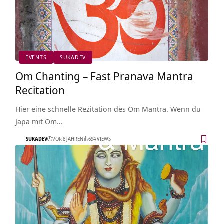
EVENTS
SUKADEV
Om Chanting – Fast Pranava Mantra
Recitation
Hier eine schnelle Rezitation des Om Mantra. Wenn du
Japa mit Om…
SUKADEV
VOR 8 JAHREN
694 VIEWS