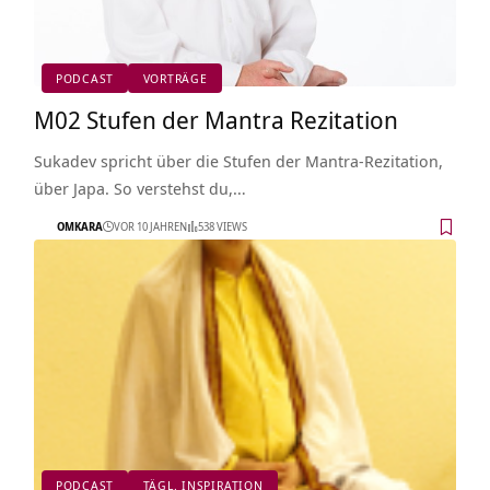
PODCAST
VORTRÄGE
M02 Stufen der Mantra Rezitation
Sukadev spricht über die Stufen der Mantra-Rezitation,
über Japa. So verstehst du,…
OMKARA
VOR 10 JAHREN
538 VIEWS
PODCAST
TÄGL. INSPIRATION