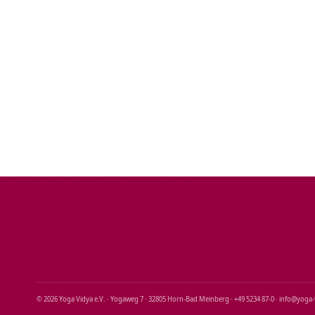
© 2026 Yoga Vidya e.V. · Yogaweg 7 · 32805 Horn‑Bad Meinberg · +49 5234 87‑0 · info@yoga