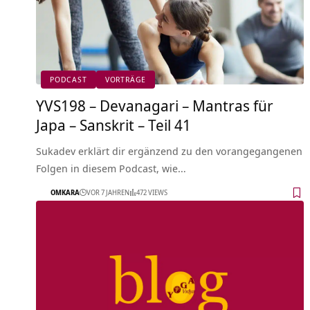
PODCAST
VORTRÄGE
YVS198 – Devanagari – Mantras für
Japa – Sanskrit – Teil 41
Sukadev erklärt dir ergänzend zu den vorangegangenen
Folgen in diesem Podcast, wie…
OMKARA
VOR 7 JAHREN
472 VIEWS