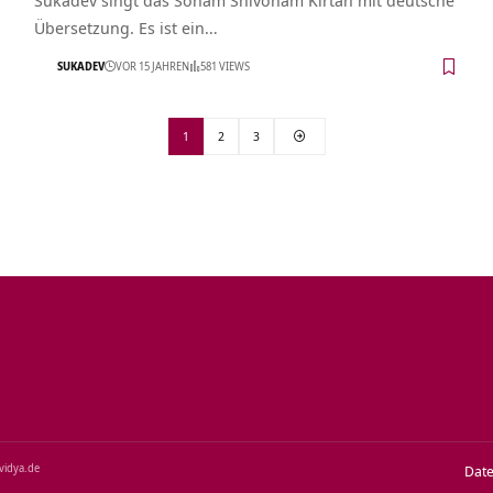
Übersetzung. Es ist ein…
SUKADEV
VOR 15 JAHREN
581 VIEWS
1
2
3
‑vidya.de
Dat