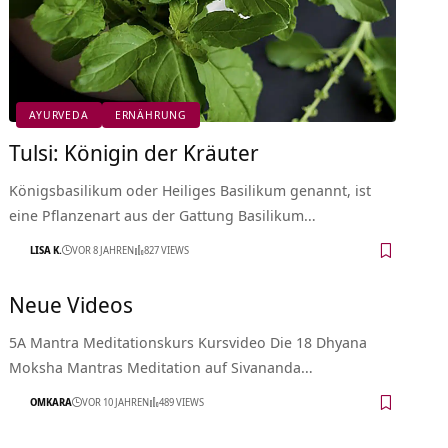
AYURVEDA
ERNÄHRUNG
Tulsi: Königin der Kräuter
Königsbasilikum oder Heiliges Basilikum genannt, ist
eine Pflanzenart aus der Gattung Basilikum…
LISA K.
VOR 8 JAHREN
827 VIEWS
Neue Videos
5A Mantra Meditationskurs Kursvideo Die 18 Dhyana
Moksha Mantras Meditation auf Sivananda…
OMKARA
VOR 10 JAHREN
489 VIEWS