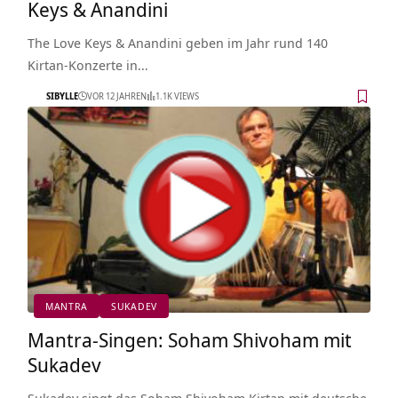
Keys & Anandini
The Love Keys & Anandini geben im Jahr rund 140
Kirtan-Konzerte in…
SIBYLLE
VOR 12 JAHREN
1.1K VIEWS
MANTRA
SUKADEV
Mantra-Singen: Soham Shivoham mit
Sukadev
Sukadev singt das Soham Shivoham Kirtan mit deutsche