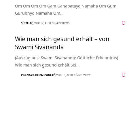
Om Om Om Om Gam Ganapataye Namaha Om Gum
Gurubhyo Namaha Om…
SIBYLLE
VOR 12 JAHREN
489 VIEWS
Wie man sich gesund erhält – von
Swami Sivananda
(Auszüg aus: Swami Sivananda: Göttliche Erkenntnis)
Wie man sich gesund erhält Sei…
PRANAVA HEINZ PAULY
VOR 15 JAHREN
631 VIEWS