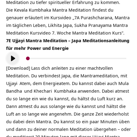
Meditation zu tiefer spiritueller Erfahrung zu kommen.
Die Kevala Kumbhaka Mantra Meditation findest du
genauer erläutert im Kursvideo „7A Purashcharana, Mantra
im täglichen Leben, Likhita Japa, Sukha Pranayama Mantra
Meditation Kursvideo 7. Woche Mantra Meditation Kurs“.
7E Ujjayi Mantra Meditation – Japa Meditationsanleitung
für mehr Power und Energie
Audio-
Player
[Download]
Lass dich anleiten zu einer machtvollen
Meditation. Du verbindest Japa, die Mantrameditation, mit
Ujjayi
Atem, dem Energieatem. Du kannst dabei auch
Mula
Bandha
und
Khechari
Kumbhaka anwenden. Dabei atmest
du so lange ein wie du kannst, du hältst du Luft kurz an.
Dann atmest du aus solange wie du kannst und hältst die
Luft an so lange wie angenehm. Die ganze Zeit wiederholst
du dabei dein Mantra. Du kannst so ein paar Minuten üben
und dann zu deiner normalen Meditation übergehen – oder
du meditierst 20 Minuten lang mit dieser Ujjayi Mantra