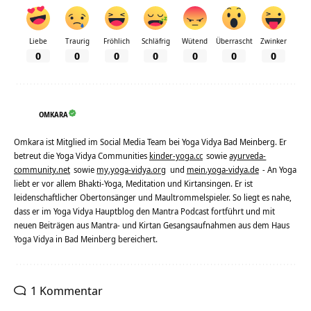
Liebe
Traurig
Fröhlich
Schläfrig
Wütend
Überrascht
Zwinker
0
0
0
0
0
0
0
OMKARA
Omkara ist Mitglied im Social Media Team bei Yoga Vidya Bad Meinberg. Er
betreut die Yoga Vidya Communities
kinder-yoga.cc
sowie
ayurveda-
community.net
sowie
my.yoga-vidya.org
und
mein.yoga-vidya.de
- An Yoga
liebt er vor allem Bhakti-Yoga, Meditation und Kirtansingen. Er ist
leidenschaftlicher Obertonsänger und Maultrommelspieler. So liegt es nahe,
dass er im Yoga Vidya Hauptblog den Mantra Podcast fortführt und mit
neuen Beiträgen aus Mantra- und Kirtan Gesangsaufnahmen aus dem Haus
Yoga Vidya in Bad Meinberg bereichert.
1 Kommentar