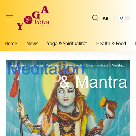
Aa
Größenänderun
Home
News
Yoga & Spiritualität
Health & Food
Yoga Vidya Blog - Yoga, Meditation und Ayurveda
>
Blog
>
Podcast
>
Meditationsanleitung