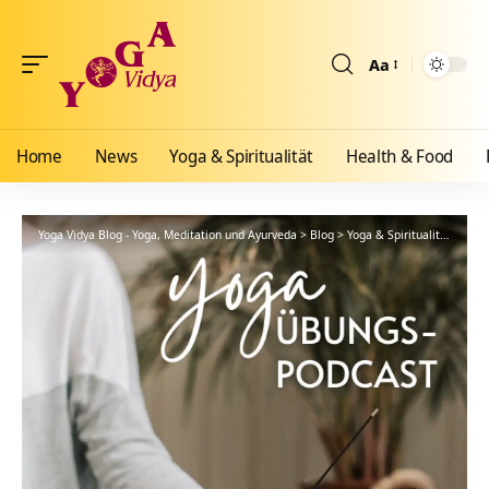
Aa
Größenänderun
Home
News
Yoga & Spiritualität
Health & Food
Yoga Vidya Blog - Yoga, Meditation und Ayurveda
>
Blog
>
Yoga & Spiritualität
>
Hath