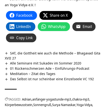
an Yoga Vidya e.V.
!
Facebook
Share on X
LinkedIn
WhatsApp
Email
Copy Link
SAT, die Gottheit wie auch die Methode – Bhagavad Gita
XVII 27
Alle Seminare mit Sukadev im Sommer 2020
01 Rückenschmerzen Ade – Einführungs-Podcast
Meditation – Zitat des Tages
Das Selbst ist nur scheinbar eine Einzelseele VC 192
TAGGED:
Adrian
anfänger-yogastunde-mp3
chakra-mp3
Körperbewusstsein
Sonnengruß
Surya Namaskar
Yoga Vidya