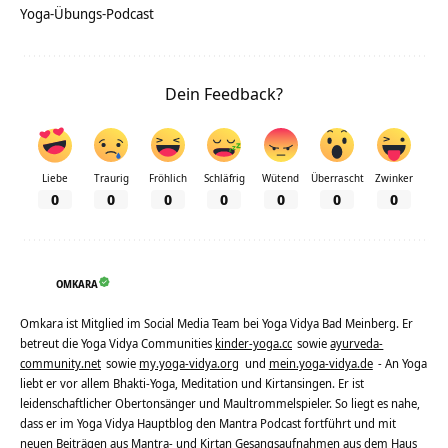
Yoga-Übungs-Podcast
Dein Feedback?
Liebe
Traurig
Fröhlich
Schläfrig
Wütend
Überrascht
Zwinker
0
0
0
0
0
0
0
OMKARA
Omkara ist Mitglied im Social Media Team bei Yoga Vidya Bad Meinberg. Er
betreut die Yoga Vidya Communities
kinder-yoga.cc
sowie
ayurveda-
community.net
sowie
my.yoga-vidya.org
und
mein.yoga-vidya.de
- An Yoga
liebt er vor allem Bhakti-Yoga, Meditation und Kirtansingen. Er ist
leidenschaftlicher Obertonsänger und Maultrommelspieler. So liegt es nahe,
dass er im Yoga Vidya Hauptblog den Mantra Podcast fortführt und mit
neuen Beiträgen aus Mantra- und Kirtan Gesangsaufnahmen aus dem Haus