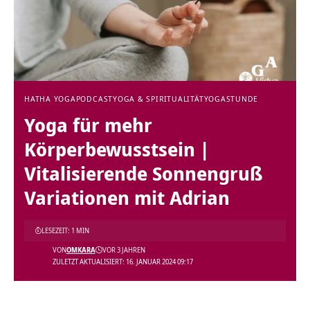
HATHA YOGA
PODCAST
YOGA & SPIRITUALITÄT
YOGASTUNDE
Yoga für mehr
Körperbewusstsein |
Vitalisierende Sonnengruß
Variationen mit Adrian
LESEZEIT: 1 MIN
VON
OMKARA
VOR 3 JAHREN
ZULETZT AKTUALISIERT: 16. JANUAR 2024 09:17