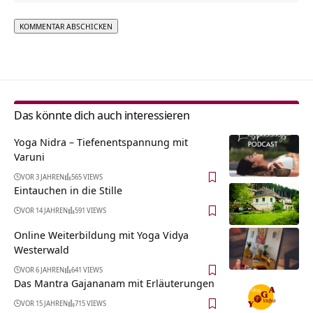
Alternative:
Das könnte dich auch interessieren
Yoga Nidra – Tiefenentspannung mit
Varuni
VOR 3 JAHREN
565 VIEWS
Eintauchen in die Stille
VOR 14 JAHREN
591 VIEWS
Online Weiterbildung mit Yoga Vidya
Westerwald
VOR 6 JAHREN
641 VIEWS
Das Mantra Gajananam mit Erläuterungen
VOR 15 JAHREN
715 VIEWS