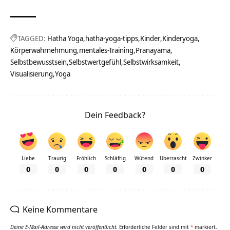
TAGGED:
Hatha Yoga
hatha-yoga-tipps
Kinder
Kinderyoga
Körperwahrnehmung
mentales-Training
Pranayama
Selbstbewusstsein
Selbstwertgefühl
Selbstwirksamkeit
Visualisierung
Yoga
Dein Feedback?
Liebe
Traurig
Fröhlich
Schläfrig
Wütend
Überrascht
Zwinker
0
0
0
0
0
0
0
Keine Kommentare
Deine E-Mail-Adresse wird nicht veröffentlicht.
Erforderliche Felder sind mit
*
markiert.