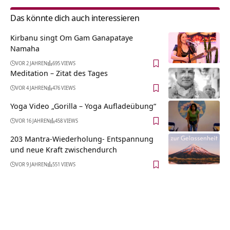
Das könnte dich auch interessieren
Kirbanu singt Om Gam Ganapataye
Namaha
VOR 2 JAHREN
695 VIEWS
Meditation – Zitat des Tages
VOR 4 JAHREN
476 VIEWS
Yoga Video „Gorilla – Yoga Aufladeübung“
VOR 16 JAHREN
458 VIEWS
203 Mantra-Wiederholung- Entspannung
und neue Kraft zwischendurch
VOR 9 JAHREN
551 VIEWS