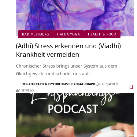
BAD MEINBERG
HATHA YOGA
HEALTH & FOOD
(Adhi) Stress erkennen und (Viadhi)
Krankheit vermeiden
Chronischer Stress bringt unser System aus dem
Gleichgewicht und schadet uns auf…
YOGATHERAPIE & PSYCHOLOGISCHE YOGATHERAPIE
VOR 2 JAHREN
1.2K VIEWS