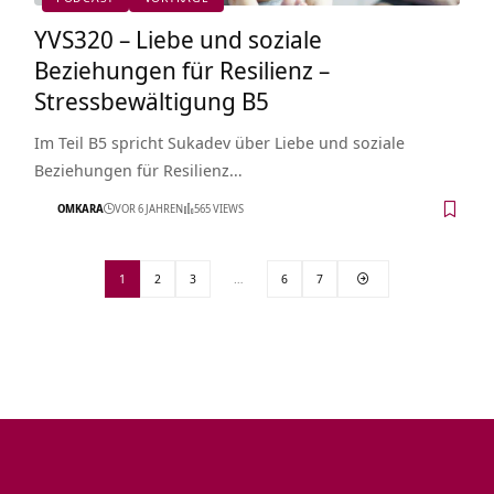
YVS320 – Liebe und soziale
Beziehungen für Resilienz –
Stressbewältigung B5
Im Teil B5 spricht Sukadev über Liebe und soziale
Beziehungen für Resilienz…
OMKARA
VOR 6 JAHREN
565 VIEWS
1
2
3
…
6
7