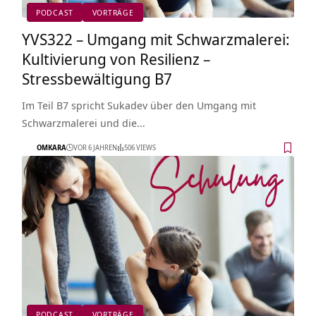
PODCAST
VORTRÄGE
YVS322 – Umgang mit Schwarzmalerei:
Kultivierung von Resilienz –
Stressbewältigung B7
Im Teil B7 spricht Sukadev über den Umgang mit
Schwarzmalerei und die…
OMKARA
VOR 6 JAHREN
506 VIEWS
PODCAST
VORTRÄGE