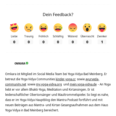
Dein Feedback?
Liebe
Traurig
Fröhlich
Schläfrig
Wütend
Überrascht
Zwinker
0
0
0
0
0
0
1
OMKARA
Omkara ist Mitglied im Social Media Team bei Yoga Vidya Bad Meinberg. Er
betreut die Yoga Vidya Communities
kinder-yoga.cc
sowie
ayurveda-
community.net
sowie
my.yoga-vidya.org
und
mein.yoga-vidya.de
- An Yoga
liebt er vor allem Bhakti-Yoga, Meditation und Kirtansingen. Er ist
leidenschaftlicher Obertonsänger und Maultrommelspieler. So liegt es nahe,
dass er im Yoga Vidya Hauptblog den Mantra Podcast fortführt und mit
neuen Beiträgen aus Mantra- und Kirtan Gesangsaufnahmen aus dem Haus
Yoga Vidya in Bad Meinberg bereichert.