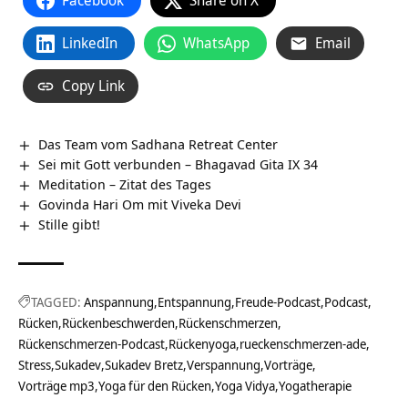
Facebook
Share on X
LinkedIn
WhatsApp
Email
Copy Link
Das Team vom Sadhana Retreat Center
Sei mit Gott verbunden – Bhagavad Gita IX 34
Meditation – Zitat des Tages
Govinda Hari Om mit Viveka Devi
Stille gibt!
TAGGED:
Anspannung
Entspannung
Freude-Podcast
Podcast
Rücken
Rückenbeschwerden
Rückenschmerzen
Rückenschmerzen-Podcast
Rückenyoga
rueckenschmerzen-ade
Stress
Sukadev
Sukadev Bretz
Verspannung
Vorträge
Vorträge mp3
Yoga für den Rücken
Yoga Vidya
Yogatherapie