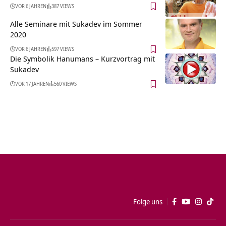
VOR 6 JAHREN
387 VIEWS
Alle Seminare mit Sukadev im Sommer
2020
VOR 6 JAHREN
597 VIEWS
Die Symbolik Hanumans – Kurzvortrag mit
Sukadev
VOR 17 JAHREN
560 VIEWS
Folge uns