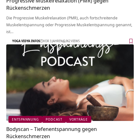
Progressive Muskelrelaxation (PMR) gegen
Rückenschmerzen
Die Progressive Muskelrelaxation (PMR), auch fortschreitende
Muskelentspannung oder Progressive Muskelentspannung genannt,
ist…
YOGA VIDYA INFOS
VOR 3 JAHREN
962 VIEWS
ENTSPANNUNG
PODCAST
VORTRÄGE
Bodyscan – Tiefenentspannung gegen
Rückenschmerzen