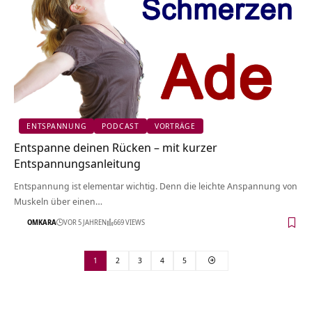
ENTSPANNUNG
PODCAST
VORTRÄGE
Entspanne deinen Rücken – mit kurzer
Entspannungsanleitung
Entspannung ist elementar wichtig. Denn die leichte Anspannung von
Muskeln über einen…
OMKARA
VOR 5 JAHREN
669 VIEWS
1
2
3
4
5