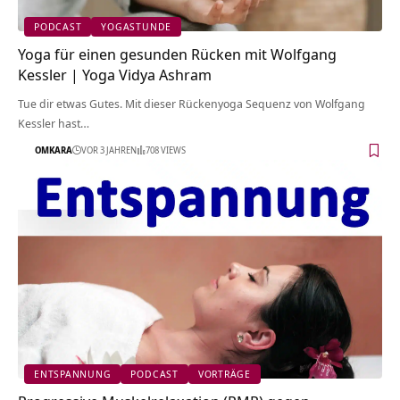
PODCAST
YOGASTUNDE
Yoga für einen gesunden Rücken mit Wolfgang
Kessler | Yoga Vidya Ashram
Tue dir etwas Gutes. Mit dieser Rückenyoga Sequenz von Wolfgang
Kessler hast…
OMKARA
VOR 3 JAHREN
708 VIEWS
ENTSPANNUNG
PODCAST
VORTRÄGE