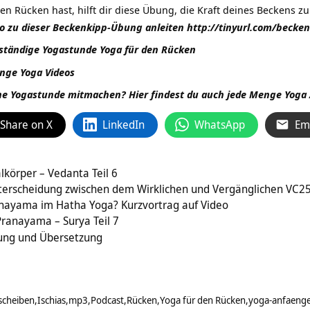
Rücken hast, hilft dir diese Übung, die Kraft deines Beckens zu 
eo zu dieser Beckenkipp-Übung anleiten http://tinyurl.com/becken
llständige Yogastunde Yoga für den Rücken
enge
Yoga Videos
ne Yogastunde mitmachen? Hier findest du auch jede Menge Yoga
Share on X
LinkedIn
WhatsApp
Em
lkörper – Vedanta Teil 6
nterscheidung zwischen dem Wirklichen und Vergänglichen VC2
ranayama im Hatha Yoga? Kurzvortrag auf Video
Pranayama – Surya Teil 7
ung und Übersetzung
scheiben
Ischias
mp3
Podcast
Rücken
Yoga für den Rücken
yoga-anfaeng