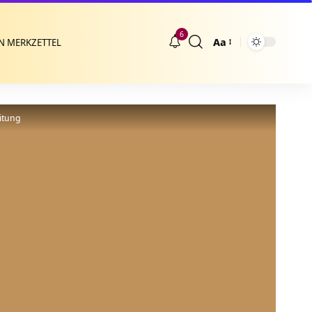
6
Aa
N MERKZETTEL
Größenänderung
itung