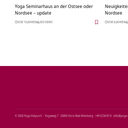
Yoga Seminarhaus an der Ostsee oder
Neuigkeite
Nordsee – update
Nordsee
VOR 19 JAHREN
503 VIEWS
VOR 8 JAHREN
© 2026 Yoga Vidya e.V. · Yogaweg 7 · 32805 Horn‑Bad Meinberg · +49 5234 87‑0 · info@yoga