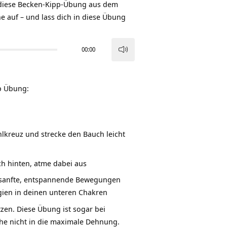
diese Becken-Kipp-Übung aus dem
 auf – und lass dich in diese Übung
00:00
Pfeiltasten
Hoch/Runter
benutzen,
p Übung:
um
die
Lautstärke
zu
hlkreuz und strecke den Bauch leicht
regeln.
h hinten, atme dabei aus
z sanfte, entspannende Bewegungen
rgien in deinen unteren Chakren
en. Diese Übung ist sogar bei
ehe nicht in die maximale Dehnung.