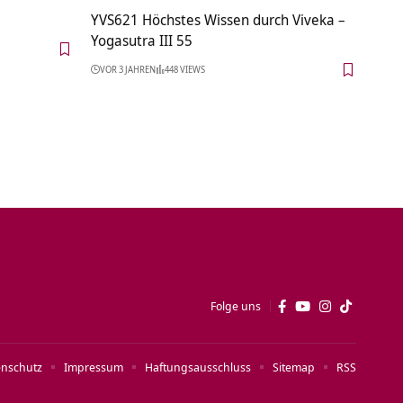
YVS621 Höchstes Wissen durch Viveka –
Yogasutra III 55
VOR 3 JAHREN
448 VIEWS
Folge uns
enschutz
Impressum
Haftungsausschluss
Sitemap
RSS