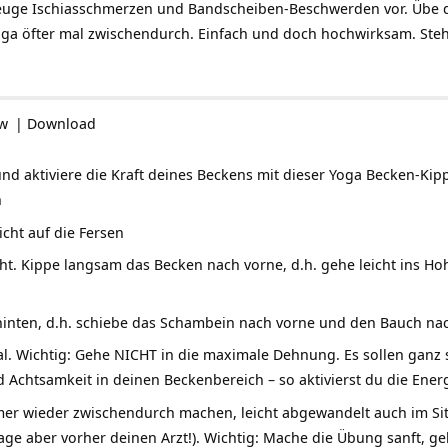
uge Ischiasschmerzen und Bandscheiben-Beschwerden vor. Übe 
ga öfter mal zwischendurch. Einfach und doch hochwirksam. Stehe
ow
|
Download
d aktiviere die Kraft deines Beckens mit dieser Yoga Becken-Kip
n
cht auf die Fersen
ht. Kippe langsam das Becken nach vorne, d.h. gehe leicht ins Ho
inten, d.h. schiebe das Schambein nach vorne und den Bauch nac
al. Wichtig: Gehe NICHT in die maximale Dehnung. Es sollen gan
d Achtsamkeit in deinen Beckenbereich – so aktivierst du die Ene
r wieder zwischendurch machen, leicht abgewandelt auch im Sitz
rage aber vorher deinen Arzt!). Wichtig: Mache die Übung sanft, g