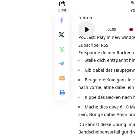
Be
Yo
SHARE
führen.
Audio-
00:00
Player
Podcast:
Play in new wind
Subscribe:
RSS
Entspanne deinen Rücken un
Stelle dich entspannt hi
Gib dabei das Hauptgewi
Beuge die Knie ganz leic
nach vorne, atme dabei ein
Kippe das Becken nach h
Mache dies etwa 6-10 M
sein. Bringe dabei Atem un
Du kannst diese Übung imme
Bandscheibenvorfall gut (f