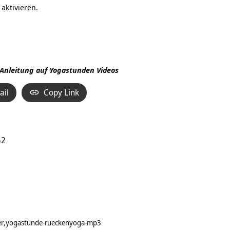
aktivieren.
 Anleitung auf
Yogastunden Videos
ail
Copy Link
52
er
yogastunde-rueckenyoga-mp3