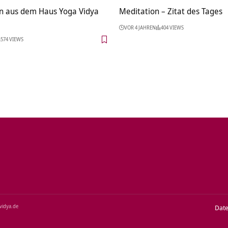
n aus dem Haus Yoga Vidya
Meditation – Zitat des Tages
VOR 4 JAHREN
404 VIEWS
574 VIEWS
‑vidya.de
Dat