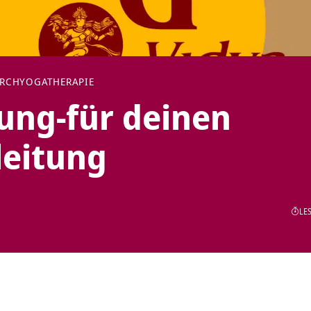
RCH
YOGATHERAPIE
ung-für deinen
eitung
LES