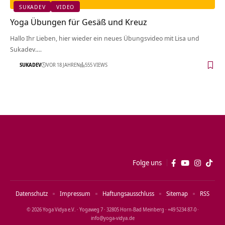
SUKADEV
VIDEO
Yoga Übungen für Gesäß und Kreuz
Hallo Ihr Lieben, hier wieder ein neues Übungsvideo mit Lisa und
Sukadev.…
SUKADEV
VOR 18 JAHREN
555 VIEWS
Folge uns
Datenschutz
Impressum
Haftungsausschluss
Sitemap
RSS
© 2026 Yoga Vidya e.V. · Yogaweg 7 · 32805 Horn‑Bad Meinberg · +49 5234 87‑0 ·
info@yoga‑vidya.de