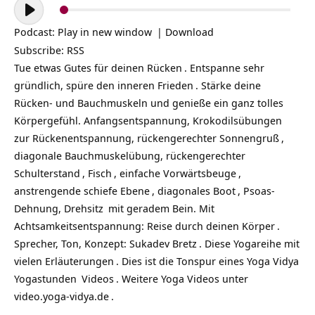
Audio-
Player
Podcast:
Play in new window
|
Download
Subscribe:
RSS
Tue etwas Gutes für deinen
Rücken
. Entspanne sehr
gründlich, spüre den inneren
Frieden
. Stärke deine
Rücken- und Bauchmuskeln und genieße ein ganz tolles
Körpergefühl. Anfangsentspannung,
Krokodilsübungen
zur Rückenentspannung, rückengerechter
Sonnengruß
,
diagonale Bauchmuskelübung, rückengerechter
Schulterstand
,
Fisch
, einfache
Vorwärtsbeuge
,
anstrengende
schiefe Ebene
, diagonales
Boot
, Psoas-
Dehnung,
Drehsitz
mit geradem Bein. Mit
Achtsamkeitsentspannung: Reise durch deinen
Körper
.
Sprecher, Ton, Konzept:
Sukadev Bretz
. Diese
Yogareihe mit
vielen Erläuterungen
. Dies ist die Tonspur eines
Yoga Vidya
Yogastunden
Videos
. Weitere Yoga Videos unter
video.yoga-vidya.de
.