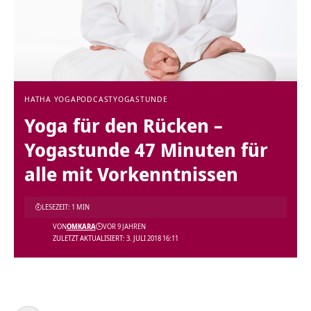
HATHA YOGA
PODCAST
YOGASTUNDE
Yoga für den Rücken –
Yogastunde 47 Minuten für
alle mit Vorkenntnissen
LESEZEIT: 1 MIN
VON
OMKARA
VOR 9 JAHREN
ZULETZT AKTUALISIERT: 3. JULI 2018 16:11