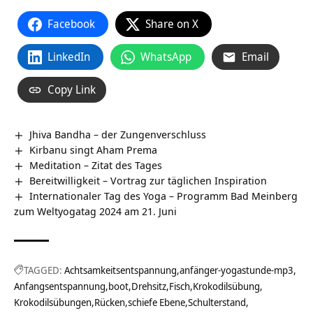
Facebook
Share on X
LinkedIn
WhatsApp
Email
Copy Link
Jhiva Bandha – der Zungenverschluss
Kirbanu singt Aham Prema
Meditation – Zitat des Tages
Bereitwilligkeit – Vortrag zur täglichen Inspiration
Internationaler Tag des Yoga – Programm Bad Meinberg
zum Weltyogatag 2024 am 21. Juni
TAGGED:
Achtsamkeitsentspannung
anfänger-yogastunde-mp3
Anfangsentspannung
boot
Drehsitz
Fisch
Krokodilsübung
Krokodilsübungen
Rücken
schiefe Ebene
Schulterstand