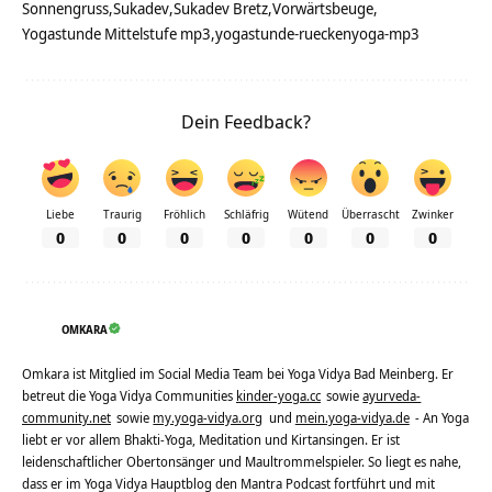
Sonnengruss
Sukadev
Sukadev Bretz
Vorwärtsbeuge
Yogastunde Mittelstufe mp3
yogastunde-rueckenyoga-mp3
Dein Feedback?
Liebe
Traurig
Fröhlich
Schläfrig
Wütend
Überrascht
Zwinker
0
0
0
0
0
0
0
OMKARA
Omkara ist Mitglied im Social Media Team bei Yoga Vidya Bad Meinberg. Er
betreut die Yoga Vidya Communities
kinder-yoga.cc
sowie
ayurveda-
community.net
sowie
my.yoga-vidya.org
und
mein.yoga-vidya.de
- An Yoga
liebt er vor allem Bhakti-Yoga, Meditation und Kirtansingen. Er ist
leidenschaftlicher Obertonsänger und Maultrommelspieler. So liegt es nahe,
dass er im Yoga Vidya Hauptblog den Mantra Podcast fortführt und mit