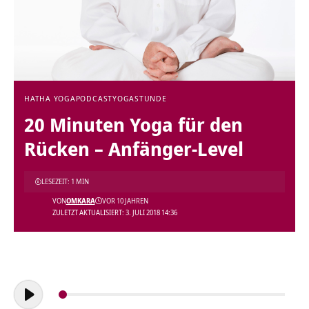
HATHA YOGA
PODCAST
YOGASTUNDE
20 Minuten Yoga für den
Rücken – Anfänger-Level
LESEZEIT: 1 MIN
VON
OMKARA
VOR 10 JAHREN
ZULETZT AKTUALISIERT: 3. JULI 2018 14:36
Audio-
Player