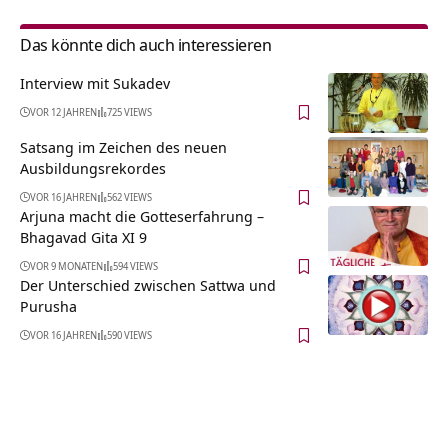
Das könnte dich auch interessieren
Interview mit Sukadev
VOR 12 JAHREN
725 VIEWS
Satsang im Zeichen des neuen
Ausbildungsrekordes
VOR 16 JAHREN
562 VIEWS
Arjuna macht die Gotteserfahrung –
Bhagavad Gita XI 9
VOR 9 MONATEN
594 VIEWS
Der Unterschied zwischen Sattwa und
Purusha
VOR 16 JAHREN
590 VIEWS