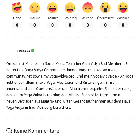
Liebe
Traurig
Fröhlich
Schläfrig
Wütend
Überrascht
Zwinker
0
0
0
0
0
0
0
OMKARA
Omkara ist Mitglied im Social Media Team bei Yoga Vidya Bad Meinberg. Er
betreut die Yoga Vidya Communities
kinder-yoga.cc
sowie
ayurveda-
community.net
sowie
my.yoga-vidya.org
und
mein.yoga-vidya.de
- An Yoga
liebt er vor allem Bhakti-Yoga, Meditation und Kirtansingen. Er ist
leidenschaftlicher Obertonsänger und Maultrommelspieler. So liegt es nahe,
dass er im Yoga Vidya Hauptblog den Mantra Podcast fortführt und mit
neuen Beiträgen aus Mantra- und Kirtan Gesangsaufnahmen aus dem Haus
Yoga Vidya in Bad Meinberg bereichert.
Keine Kommentare