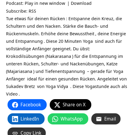
Podcast:
Play in new window
|
Download
Subscribe:
RSS
Tue etwas für deinen
Rücken
: Entspanne dein Kreuz, die
Schultern und den Nacken. Stärke die Bauch- und
Rückenmuskeln. Erhöhe deine
Bewusstheit
, deine
Energie
und
Entspannung
. Diese 20 Minuten
Yoga
sind auch für
vollständige Anfänger geeignet. Du übst:
Krokodilsübungen (
Nakarasana
) für die Entspannung im
unteren Rücken, Schulter- und Nackenübungen, Katze
(
Majariasana
) und
Tiefenentspannung
– gerade für
Yoga
Anfänger
ideal für einen gesunden Rücken. Angeleitet von
Sukadev Bretz
von
Yoga Vidya
. Diese Yogastunde auch als
Video
.
Facebook
Share on X
LinkedIn
WhatsApp
Email
Copy Link