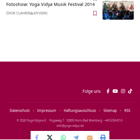
Fotoshow: Yoga Vidya Musik Festival 2014
VOR 12 JAHREN
470 VIEWS
Folge uns
Datenschutz
Impressum
Haftungsausschluss
Sitemap
RSS
© 2026 Yoga Vidya e.V. · Yogaweg 7 · 32805 Horn‑Bad Meinberg · +49 5234 87‑0 ·
info@yoga‑vidya.de