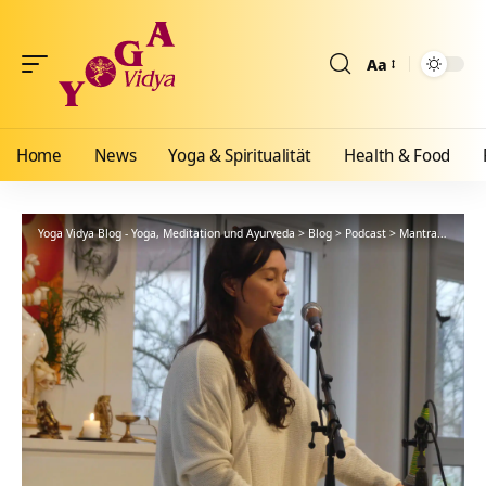
Aa
Größenänderun
Home
News
Yoga & Spiritualität
Health & Food
Yoga Vidya Blog - Yoga, Meditation und Ayurveda
>
Blog
>
Podcast
>
Mantra
>
Ambe 