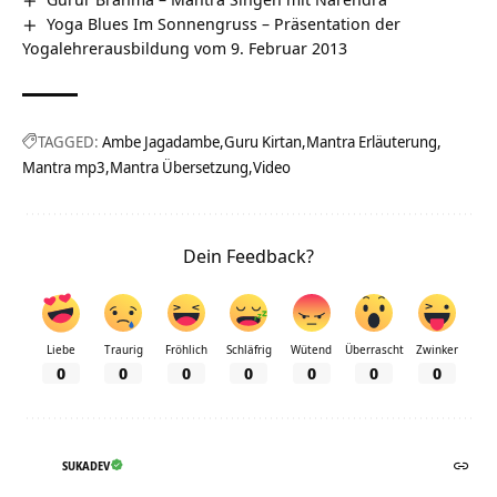
Yoga Blues Im Sonnengruss – Präsentation der
Yogalehrerausbildung vom 9. Februar 2013
TAGGED:
Ambe Jagadambe
Guru Kirtan
Mantra Erläuterung
Mantra mp3
Mantra Übersetzung
Video
Dein Feedback?
Liebe
Traurig
Fröhlich
Schläfrig
Wütend
Überrascht
Zwinker
0
0
0
0
0
0
0
SUKADEV