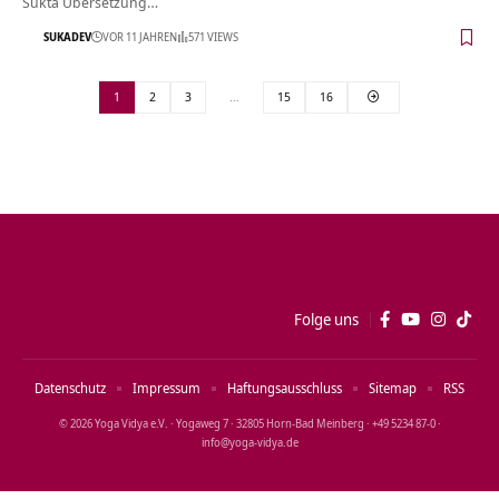
Sukta Übersetzung…
SUKADEV
VOR 11 JAHREN
571 VIEWS
1
2
3
…
15
16
Folge uns
Datenschutz
Impressum
Haftungsausschluss
Sitemap
RSS
© 2026 Yoga Vidya e.V. · Yogaweg 7 · 32805 Horn‑Bad Meinberg · +49 5234 87‑0 ·
info@yoga‑vidya.de