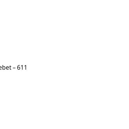
ebet
– 611