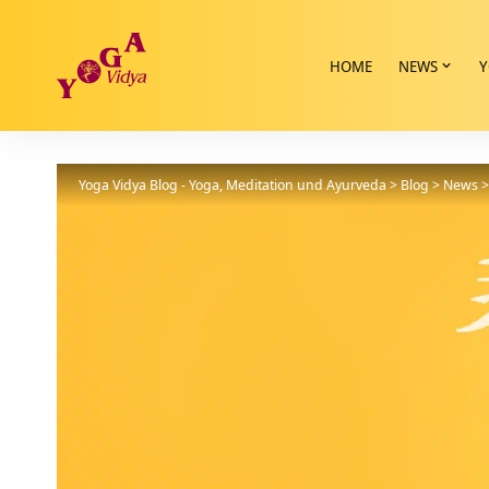
HOME
NEWS
Y
Yoga Vidya Blog - Yoga, Meditation und Ayurveda
>
Blog
>
News