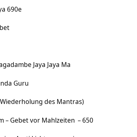
ya 690e
bet
agadambe Jaya Jaya Ma
anda Guru
 (Wiederholung des Mantras)
m – Gebet vor Mahlzeiten
– 650