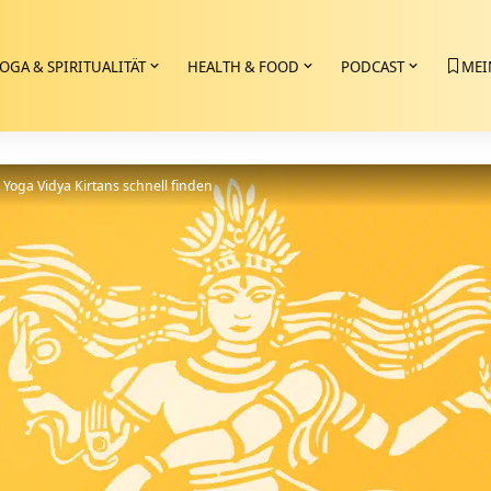
OGA & SPIRITUALITÄT
HEALTH & FOOD
PODCAST
MEI
>
Yoga Vidya Kirtans schnell finden