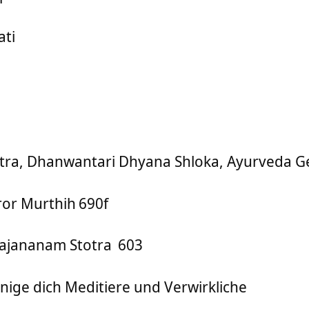
ati
tra, Dhanwantari Dhyana Shloka, Ayurveda G
or Murthih
690f
Gajananam Stotra
603
inige dich Meditiere und Verwirkliche