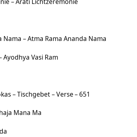
nie – Arati Lichtzeremonie
a Nama – Atma Rama Ananda Nama
– Ayodhya Vasi Ram
kas – Tischgebet – Verse
– 651
Bhaja Mana Ma
nda