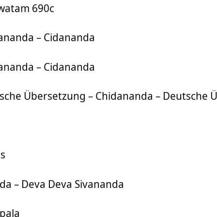
watam 690c
ananda – Cidananda
ananda – Cidananda
sche Übersetzung – Chidananda – Deutsche 
és
da – Deva Deva Sivananda
pala