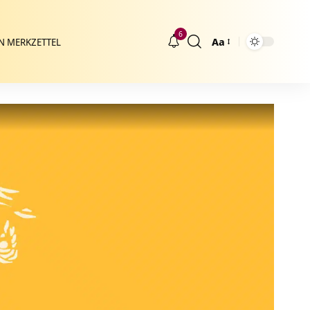
6
Aa
N MERKZETTEL
Größenänderung