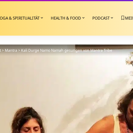
OGA & SPIRITUALITÄT
HEALTH & FOOD
PODCAST
MEI
t
>
Mantra
>
Kali Durge Namo Namah gesungen von Mantra Tribe