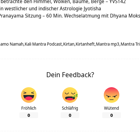
 – betrachte den Himmel, Wolken, Bäume, Berge – YVS142
n westlicher und indischer Astrologie Jyotisha
 Pranayama Sitzung – 60 Min. Wechselatmung mit Dhyana Moks
 Namo Namah
Kali Mantra Podcast
Kirtan
Kirtanheft
Mantra mp3
Mantra Tr
Dein Feedback?
Fröhlich
Schläfrig
Wütend
0
0
0