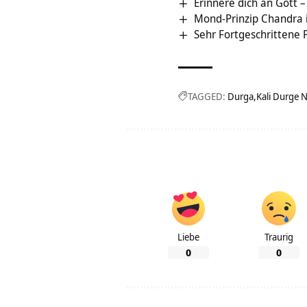
Erinnere dich an Gott
Mond-Prinzip Chandra i
Sehr Fortgeschrittene
TAGGED:
Durga
Kali Durge
Liebe
Traurig
0
0