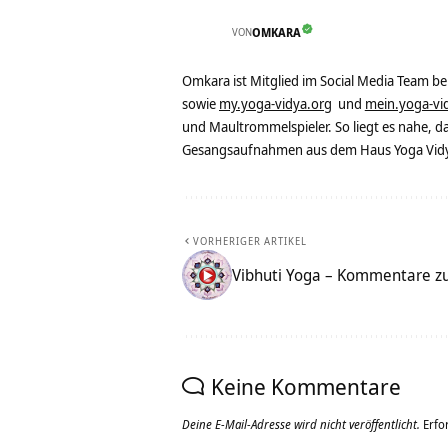
VON
OMKARA
Omkara ist Mitglied im Social Media Team b
sowie
my.yoga-vidya.org
und
mein.yoga-vi
und Maultrommelspieler. So liegt es nahe, 
Gesangsaufnahmen aus dem Haus Yoga Vidya
VORHERIGER ARTIKEL
Vibhuti Yoga – Kommentare z
Keine Kommentare
Deine E-Mail-Adresse wird nicht veröffentlicht.
Erfo