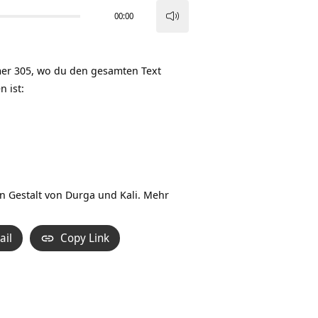
00:00
Pfeiltasten
Hoch/Runter
benutzen,
r 305, wo du den gesamten Text
um
n ist:
die
Lautstärke
zu
regeln.
in Gestalt von Durga und Kali. Mehr
ail
Copy Link