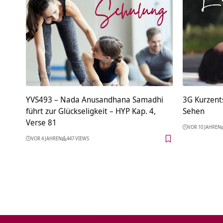
YVS493 – Nada Anusandhana Samadhi
3G Kurzent
führt zur Glückseligkeit – HYP Kap. 4,
Sehen
Verse 81
VOR 10 JAHREN
VOR 4 JAHREN
447 VIEWS