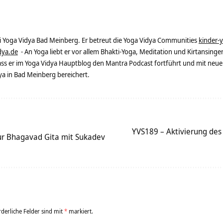
ei Yoga Vidya Bad Meinberg. Er betreut die Yoga Vidya Communities
kinder-
dya.de
- An Yoga liebt er vor allem Bhakti-Yoga, Meditation und Kirtansingen
dass er im Yoga Vidya Hauptblog den Mantra Podcast fortführt und mit neue
 in Bad Meinberg bereichert.
YVS189 – Aktivierung des
ur Bhagavad Gita mit Sukadev
rderliche Felder sind mit
*
markiert.