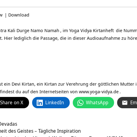
ow
|
Download
ntra
Kali Durge Namo Namah
, im Yoga Vidya
Kirtanheft
die Numme
t. Hier lediglich die Passage, die in dieser Audioaufnahme zu höre
ein Devi Kirtan, ein Kirtan zur Verehrung der göttlichen Mutter 
findest du auf den Internetseiten von
www.yoga-vidya.de
.
Share on X
LinkedIn
WhatsApp
Em
 Devadas
t des Geistes – Tägliche Inspiration