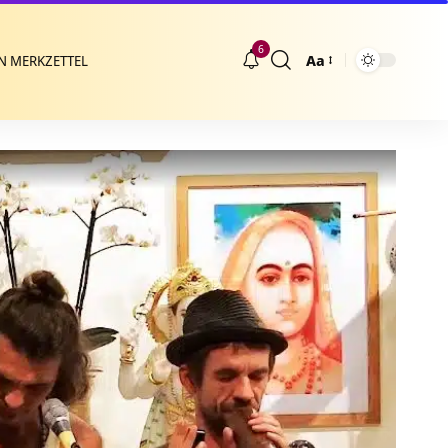
6
Aa
N MERKZETTEL
Größenänderung