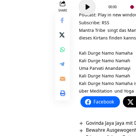
Audio-
00:00
Player
SHARE
Podcast:
Play in new wind
Subscribe:
RSS
Mantra Tribe
singt das Ma
dieses Kirtans finden kanns
Kali Durge Namo Namaha
Kali Durge Namo Namah
Uma Parvati Anandamayi
Kali Durge Namo Namah
Kali Durge Namo Namaha ist 
über
Meditation
und
Yoga
Facebook
Govinda Jaya Jaya mit
Bewahre Ausgewogenhei