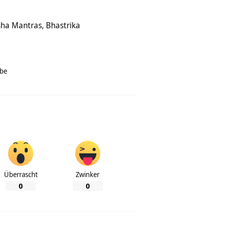
ha Mantras, Bhastrika
ibe
Überrascht
Zwinker
0
0