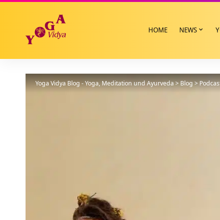
HOME
NEWS
Y
Yoga Vidya Blog - Yoga, Meditation und Ayurveda
>
Blog
>
Podcas