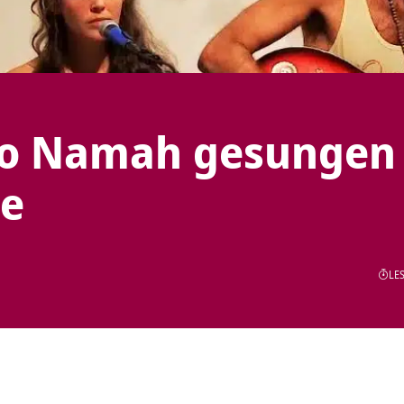
mo Namah gesungen
be
LES