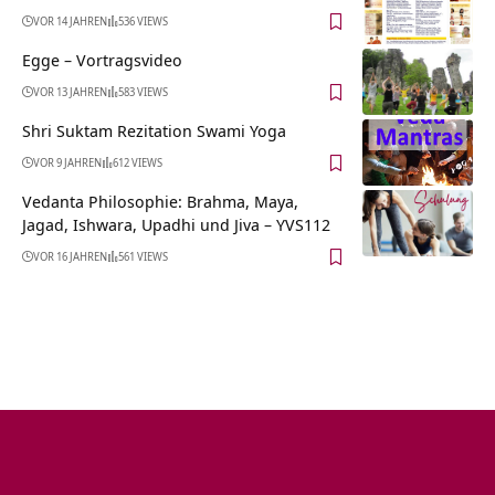
VOR 14 JAHREN
536 VIEWS
Egge‏‎ – Vortragsvideo
VOR 13 JAHREN
583 VIEWS
Shri Suktam Rezitation Swami Yoga
VOR 9 JAHREN
612 VIEWS
Vedanta Philosophie: Brahma, Maya,
Jagad, Ishwara, Upadhi und Jiva – YVS112
VOR 16 JAHREN
561 VIEWS