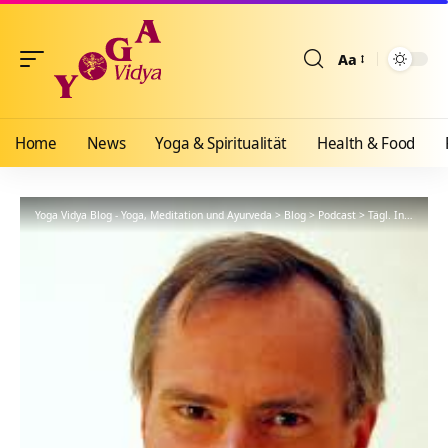
Aa
Größenänderun
Home
News
Yoga & Spiritualität
Health & Food
Yoga Vidya Blog - Yoga, Meditation und Ayurveda
>
Blog
>
Podcast
>
Tägl. Inspiration