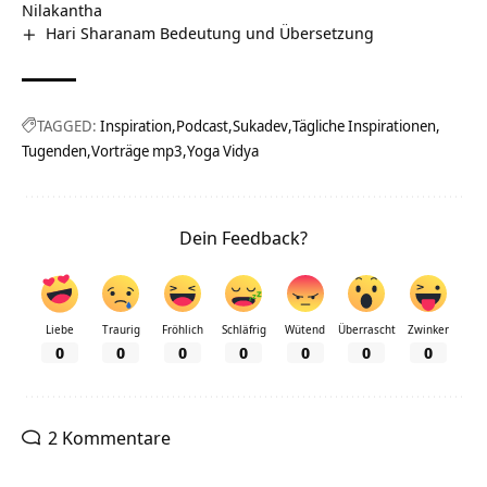
Nilakantha
Hari Sharanam Bedeutung und Übersetzung
TAGGED:
Inspiration
Podcast
Sukadev
Tägliche Inspirationen
Tugenden
Vorträge mp3
Yoga Vidya
Dein Feedback?
Liebe
Traurig
Fröhlich
Schläfrig
Wütend
Überrascht
Zwinker
0
0
0
0
0
0
0
2 Kommentare