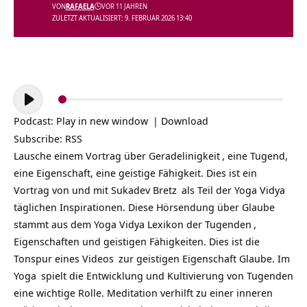
VON
RAFAELA
VOR 11 JAHREN
ZULETZT AKTUALISIERT: 9. FEBRUAR 2026 13:40
Audio-
Player
Podcast:
Play in new window
|
Download
Subscribe:
RSS
Lausche einem Vortrag über
Geradelinigkeit
, eine Tugend,
eine Eigenschaft, eine geistige Fähigkeit. Dies ist ein
Vortrag von und mit
Sukadev Bretz
als Teil der
Yoga Vidya
täglichen Inspirationen
. Diese Hörsendung über Glaube
stammt aus dem Yoga Vidya Lexikon der
Tugenden
,
Eigenschaften und geistigen Fähigkeiten. Dies ist die
Tonspur eines
Videos
zur geistigen Eigenschaft Glaube. Im
Yoga
spielt die Entwicklung und Kultivierung von Tugenden
eine wichtige Rolle. Meditation verhilft zu einer inneren