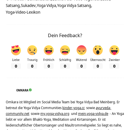
Satsang
Sukadev
Yoga Vidya
Yoga Vidya Satsang
Yoga-Video-Lexikon
Dein Feedback?
Liebe
Traurig
Fröhlich
Schläfrig
Wütend
Überrascht
Zwinker
0
0
0
0
0
0
0
OMKARA
Omkara ist Mitglied im Social Media Team bei Yoga Vidya Bad Meinberg. Er
betreut die Yoga Vidya Communities
kinder-yoga.cc
sowie
ayurveda-
community.net
sowie
my.yoga-vidya.org
und
mein.yoga-vidya.de
- An Yoga
liebt er vor allem Bhakti-Yoga, Meditation und Kirtansingen. Er ist
leidenschaftlicher Obertonsänger und Maultrommelspieler. So liegt es nahe,