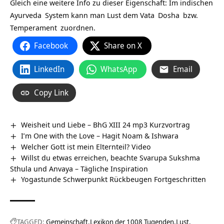
Gleich eine weitere Info zu dieser Eigenschaft: Im indischen
Ayurveda
System kann man Lust dem
Vata
Dosha
bzw.
Temperament
zuordnen.
Facebook
Share on X
LinkedIn
WhatsApp
Email
Copy Link
Weisheit und Liebe – BhG XIII 24 mp3 Kurzvortrag
I’m One with the Love – Hagit Noam & Ishwara
Welcher Gott ist mein Elternteil? Video
Willst du etwas erreichen, beachte Svarupa Sukshma
Sthula und Anvaya – Tägliche Inspiration
Yogastunde Schwerpunkt Rückbeugen Fortgeschritten
TAGGED:
Gemeinschaft
Lexikon der 1008 Tugenden
Lust