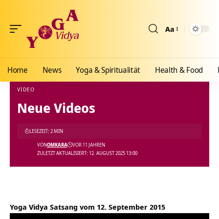
Aa
Größenänderun
Home
News
Yoga & Spiritualität
Health & Food
VIDEO
Neue Videos
Yoga Vidya Blog - Yoga, Meditation und Ayurveda
>
Blog
>
Videos
>
Video
>
Neue Vid
LESEZEIT: 2 MIN
VON
OMKARA
VOR 11 JAHREN
ZULETZT AKTUALISIERT: 12. AUGUST 2025 13:00
Yoga Vidya Satsang vom 12. September 2015