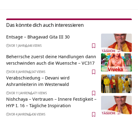
Das könnte dich auch interessieren
Entsage – Bhagavad Gita III 30
VOR 1 JAHR
646 VIEWS
Beherrsche zuerst deine Handlungen dann
verschwinden auch die Wuensche – VC317
VOR 8 JAHREN
547 VIEWS
Verabschiedung – Devani wird
Ashramleiterin im Westerwald
VOR 11 JAHREN
471 VIEWS
Nishchaya – Vertrauen – Innere Festigkeit –
HYP I. 16 – Tägliche Inspiration
VOR 4 JAHREN
436 VIEWS