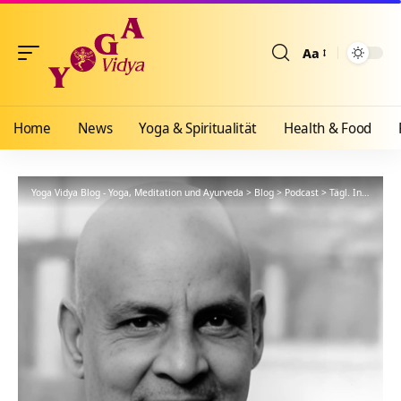
Aa
Größenänderun
Home
News
Yoga & Spiritualität
Health & Food
Yoga Vidya Blog - Yoga, Meditation und Ayurveda
>
Blog
>
Podcast
>
Tägl. Inspiration