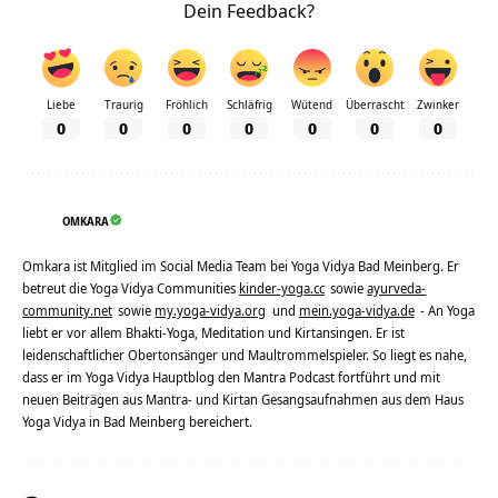
Dein Feedback?
Liebe
Traurig
Fröhlich
Schläfrig
Wütend
Überrascht
Zwinker
0
0
0
0
0
0
0
OMKARA
Omkara ist Mitglied im Social Media Team bei Yoga Vidya Bad Meinberg. Er
betreut die Yoga Vidya Communities
kinder-yoga.cc
sowie
ayurveda-
community.net
sowie
my.yoga-vidya.org
und
mein.yoga-vidya.de
- An Yoga
liebt er vor allem Bhakti-Yoga, Meditation und Kirtansingen. Er ist
leidenschaftlicher Obertonsänger und Maultrommelspieler. So liegt es nahe,
dass er im Yoga Vidya Hauptblog den Mantra Podcast fortführt und mit
neuen Beiträgen aus Mantra- und Kirtan Gesangsaufnahmen aus dem Haus
Yoga Vidya in Bad Meinberg bereichert.