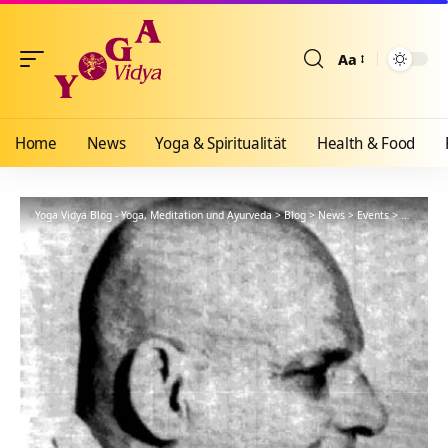
Aa
Größenänderun
Home
News
Yoga & Spiritualität
Health & Food
Yoga Vidya Blog - Yoga, Meditation und Ayurveda
>
Blog
>
News
>
Events
>
Meditatio