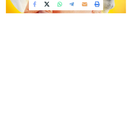
EVENTS
Meditation – Zitat des Tages
LESEZEIT: 0 MIN
VON
RUKMINI
VOR 16 JAHREN
ZULETZT AKTUALISIERT: 3. JULI 2018 13:04
Swami Sivananda