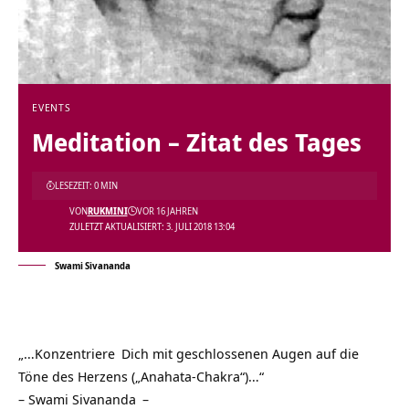
EVENTS
Meditation – Zitat des Tages
LESEZEIT: 0 MIN
VON
RUKMINI
VOR 16 JAHREN
ZULETZT AKTUALISIERT: 3. JULI 2018 13:04
Swami Sivananda
„…
Konzentriere
Dich mit geschlossenen Augen auf die
Töne des Herzens („Anahata-Chakra“)…“
–
Swami Sivananda
–