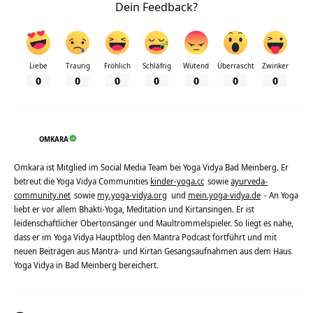
Dein Feedback?
Liebe
Traurig
Fröhlich
Schläfrig
Wütend
Überrascht
Zwinker
0
0
0
0
0
0
0
OMKARA
Omkara ist Mitglied im Social Media Team bei Yoga Vidya Bad Meinberg. Er
betreut die Yoga Vidya Communities
kinder-yoga.cc
sowie
ayurveda-
community.net
sowie
my.yoga-vidya.org
und
mein.yoga-vidya.de
- An Yoga
liebt er vor allem Bhakti-Yoga, Meditation und Kirtansingen. Er ist
leidenschaftlicher Obertonsänger und Maultrommelspieler. So liegt es nahe,
dass er im Yoga Vidya Hauptblog den Mantra Podcast fortführt und mit
neuen Beiträgen aus Mantra- und Kirtan Gesangsaufnahmen aus dem Haus
Yoga Vidya in Bad Meinberg bereichert.