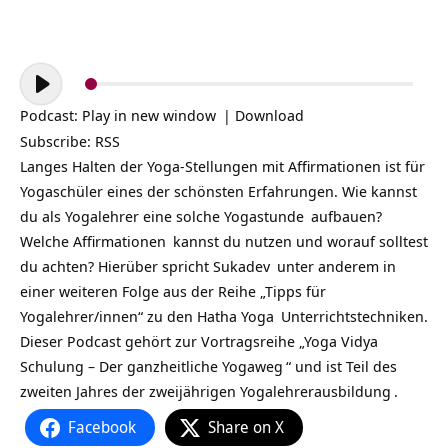
Audio-
Player
Podcast:
Play in new window
|
Download
Subscribe:
RSS
Langes Halten der Yoga-Stellungen mit Affirmationen ist für
Yogaschüler eines der schönsten Erfahrungen. Wie kannst
du als Yogalehrer eine solche
Yogastunde
aufbauen?
Welche
Affirmationen
kannst du nutzen und worauf solltest
du achten? Hierüber spricht
Sukadev
unter anderem in
einer weiteren Folge aus der Reihe „Tipps für
Yogalehrer/innen“ zu den
Hatha Yoga
Unterrichtstechniken.
Dieser Podcast gehört zur Vortragsreihe „
Yoga Vidya
Schulung – Der ganzheitliche Yogaweg
“ und ist Teil des
zweiten Jahres der zweijährigen
Yogalehrerausbildung
.
Facebook
Share on X