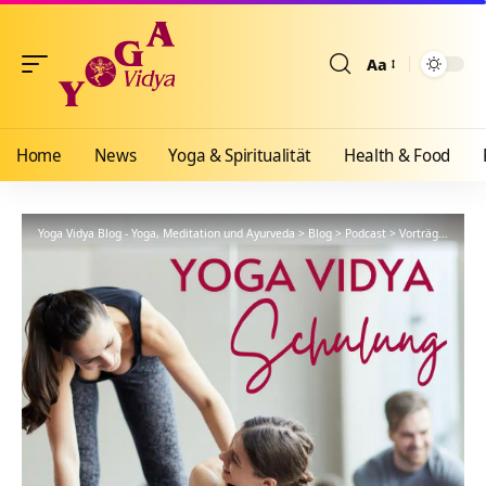
Aa
Größenänderun
Home
News
Yoga & Spiritualität
Health & Food
Yoga Vidya Blog - Yoga, Meditation und Ayurveda
>
Blog
>
Podcast
>
Vorträge
>
YVS36