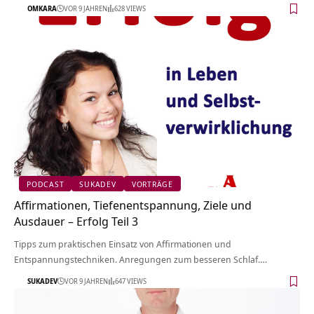
OMKARA
VOR 9 JAHREN
628 VIEWS
PODCAST
SUKADEV
VORTRÄGE
Affirmationen, Tiefenentspannung, Ziele und
Ausdauer – Erfolg Teil 3
Tipps zum praktischen Einsatz von Affirmationen und
Entspannungstechniken. Anregungen zum besseren Schlaf.…
SUKADEV
VOR 9 JAHREN
647 VIEWS