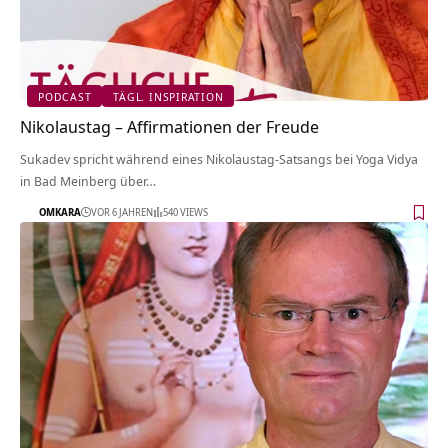
PODCAST
TÄGL. INSPIRATION
Nikolaustag – Affirmationen der Freude
Sukadev spricht während eines Nikolaustag-Satsangs bei Yoga Vidya
in Bad Meinberg über…
OMKARA
VOR 6 JAHREN
540 VIEWS