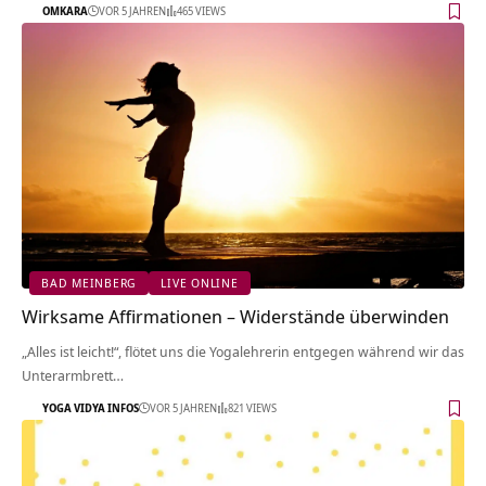
OMKARA
VOR 5 JAHREN
465 VIEWS
BAD MEINBERG
LIVE ONLINE
Wirksame Affirmationen – Widerstände überwinden
„Alles ist leicht!“, flötet uns die Yogalehrerin entgegen während wir das
Unterarmbrett…
YOGA VIDYA INFOS
VOR 5 JAHREN
821 VIEWS