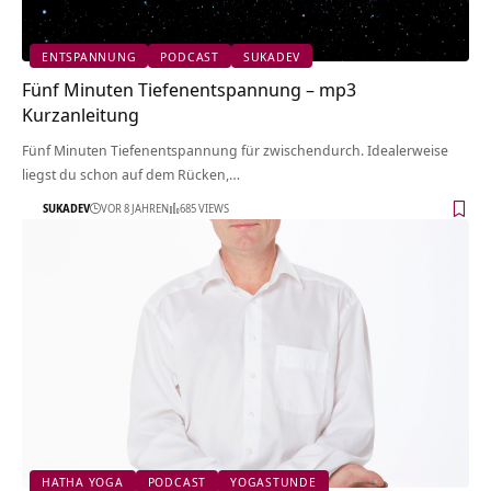
ENTSPANNUNG
PODCAST
SUKADEV
Fünf Minuten Tiefenentspannung – mp3
Kurzanleitung
Fünf Minuten Tiefenentspannung für zwischendurch. Idealerweise
liegst du schon auf dem Rücken,…
SUKADEV
VOR 8 JAHREN
685 VIEWS
HATHA YOGA
PODCAST
YOGASTUNDE