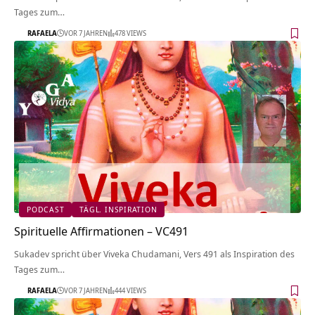
Tages zum…
RAFAELA
VOR 7 JAHREN
478 VIEWS
PODCAST
TÄGL. INSPIRATION
Spirituelle Affirmationen – VC491
Sukadev spricht über Viveka Chudamani, Vers 491 als Inspiration des
Tages zum…
RAFAELA
VOR 7 JAHREN
444 VIEWS