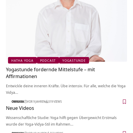
HATHA YOGA
PODCAST
YOGASTUNDE
Yogastunde fordernde Mittelstufe – mit
Affirmationen
Entwickle deine inneren Kräfte. Übe intensiv. Für alle, welche die Yoga
Vidya…
OMKARA
VOR 9 JAHREN
519 VIEWS
Neue Videos
Wissenschaftliche Studie: Yoga hilft gegen Übergewicht Erstmals
wurde der Yoga-Vidya-Stil im Rahmen…