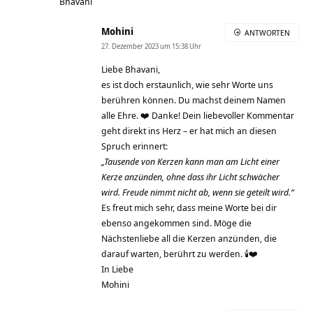
Bhavani
Mohini
ANTWORTEN
27. Dezember 2023 um 15:38 Uhr
Liebe Bhavani,
es ist doch erstaunlich, wie sehr Worte uns
berühren können. Du machst deinem Namen
alle Ehre. ❤️ Danke! Dein liebevoller Kommentar
geht direkt ins Herz – er hat mich an diesen
Spruch erinnert:
„Tausende von Kerzen kann man am Licht einer
Kerze anzünden, ohne dass ihr Licht schwächer
wird. Freude nimmt nicht ab, wenn sie geteilt wird.“
Es freut mich sehr, dass meine Worte bei dir
ebenso angekommen sind. Möge die
Nächstenliebe all die Kerzen anzünden, die
darauf warten, berührt zu werden. 🕯️❤️
In Liebe
Mohini