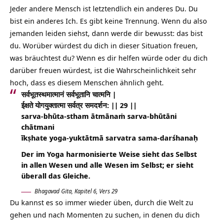
Jeder andere Mensch ist letztendlich ein anderes Du.
Du
bist ein anderes Ich
. Es gibt keine Trennung. Wenn du also
jemanden leiden siehst, dann werde dir bewusst: das bist
du. Worüber würdest du dich in dieser Situation freuen,
was bräuchtest du? Wenn es dir helfen würde oder du dich
darüber freuen würdest, ist die Wahrscheinlichkeit sehr
hoch, dass es diesem Menschen ähnlich geht.
सर्वभूतस्थमात्मानं सर्वभूतानि चात्मनि |
ईक्षते योगयुक्तात्मा सर्वत्र समदर्शन: || 29 ||
sarva-bhūta-stham ātmānaṁ sarva-bhūtāni
chātmani
īkṣhate yoga-yuktātmā sarvatra sama-darśhanaḥ
Der im Yoga harmonisierte Weise sieht das Selbst
in allen Wesen und alle Wesen im Selbst; er sieht
überall das Gleiche.
Bhagavad Gita, Kapitel 6, Vers 29
Du kannst es so immer wieder üben, durch die Welt zu
gehen und nach Momenten zu suchen, in denen du dich