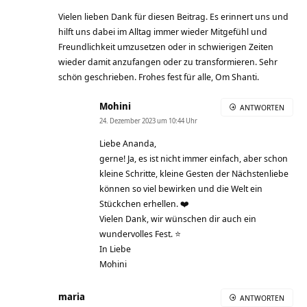
Vielen lieben Dank für diesen Beitrag. Es erinnert uns und
hilft uns dabei im Alltag immer wieder Mitgefühl und
Freundlichkeit umzusetzen oder in schwierigen Zeiten
wieder damit anzufangen oder zu transformieren. Sehr
schön geschrieben. Frohes fest für alle, Om Shanti.
Mohini
ANTWORTEN
24. Dezember 2023 um 10:44 Uhr
Liebe Ananda,
gerne! Ja, es ist nicht immer einfach, aber schon
kleine Schritte, kleine Gesten der Nächstenliebe
können so viel bewirken und die Welt ein
Stückchen erhellen. ❤️
Vielen Dank, wir wünschen dir auch ein
wundervolles Fest. ⭐
In Liebe
Mohini
maria
ANTWORTEN