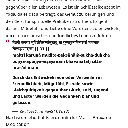
gegenüber allen Lebewesen. Es ist ein Schlüsselkonzept im
Yoga, da es dazu beiträgt, das Gemüt zu beruhigen und
den Geist für spirituelle Praktiken zu öffnen. Es geht
darum, Mitgefühl und Liebe ohne Vorurteile zu entwickeln,
um ein harmonisches und friedliches Leben zu führen.
मैत्री करुणा मुदितोपेक्षाणांसुखदुःख पुण्यापुण्यविषयाणां भावनातः
चित्तप्रसादनम् || 33 ||
maitrī karuṇā mudito-pekṣāṇāṁ-sukha-duḥkha
puṇya-apuṇya-viṣayāṇāṁ bhāvanātaḥ citta-
prasādanam
Durch das Entwickeln von oder Verweilen in
Freundlichkeit, Mitgefühl, Freude sowie
Gleichgültigkeit gegenüber Glück, Leid, Tugend
und Laster werden die Gedanken klar und
gelassen.
Raja Yoga Sutra, Kapitel 1, Vers 33
Nächstenliebe kultivieren mit der Maitri Bhavana
Meditation