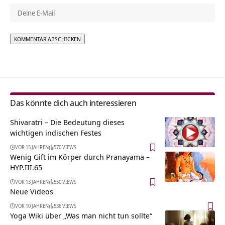
Alternative:
Das könnte dich auch interessieren
Shivaratri – Die Bedeutung dieses
wichtigen indischen Festes
VOR 15 JAHREN
570 VIEWS
Wenig Gift im Körper durch Pranayama –
HYP.III.65
VOR 13 JAHREN
550 VIEWS
Neue Videos
VOR 10 JAHREN
536 VIEWS
Yoga Wiki über „Was man nicht tun sollte“