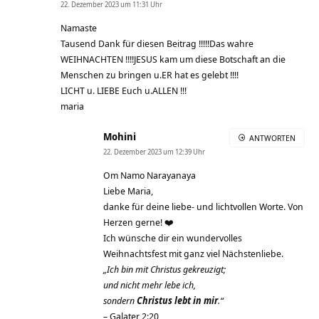
22. Dezember 2023 um 11:31 Uhr
Namaste
Tausend Dank für diesen Beitrag !!!!!Das wahre
WEIHNACHTEN !!!!JESUS kam um diese Botschaft an die
Menschen zu bringen u.ER hat es gelebt !!!!
LICHT u. LIEBE Euch u.ALLEN !!!
maria
Mohini
ANTWORTEN
22. Dezember 2023 um 12:39 Uhr
Om Namo Narayanaya
Liebe Maria,
danke für deine liebe- und lichtvollen Worte. Von
Herzen gerne! ❤️
Ich wünsche dir ein wundervolles
Weihnachtsfest mit ganz viel Nächstenliebe.
„Ich bin mit Christus gekreuzigt;
und nicht mehr lebe ich,
sondern
Christus lebt in mir
.“
– Galater 2:20