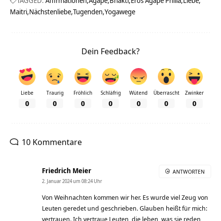
TAGGED:
Affirmationen
Agape
Bhakti
Eros Agape Philia
Liebe
Maitri
Nächstenliebe
Tugenden
Yogawege
Dein Feedback?
Liebe
Traurig
Fröhlich
Schläfrig
Wütend
Überrascht
Zwinker
0
0
0
0
0
0
0
10 Kommentare
Friedrich Meier
ANTWORTEN
2. Januar 2024 um 08:24 Uhr
Von Weihnachten kommen wir her. Es wurde viel Zeug von
Leuten geredet und geschrieben. Glauben heißt für mich:
vertrauen. Ich vertraue Leuten, die leben, was sie reden