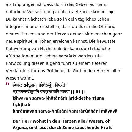
als Empfangen ist, dass durch das Geben auf ganz
natürliche Weise so unglaublich viel zurückkommt. ❤️
Du kannst Nächstenliebe so in dein tägliches Leben
integrieren und feststellen, dass du durch die
Öffnung
deines Herzens
und der Herzen deiner Mitmenschen ganz
neue spirituelle Höhen erreichen kannst. Die bewusste
Kultivierung von Nächstenliebe kann durch tägliche
Affirmationen und Gebete verstärkt werden. Die
Entwicklung dieser Tugend führt zu einem tieferen
Verständnis für das Göttliche, da
Gott
in den Herzen aller
Wesen wohnt.
ईश्वर: सर्वभूतानां हृद्देशेऽर्जुन तिष्ठति |
भ्रामयन्सर्वभूतानि यन्त्रारूढानि मायया || 61 ||
īśhvaraḥ sarva-bhūtānāṁ hṛid-deśhe ‘rjuna
tiṣhṭhati
bhrāmayan sarva-bhūtāni yantrārūḍhāni māyayā
Der Herr wohnt in den Herzen aller Wesen, oh
Arjuna, und lässt durch Seine täuschende Kraft