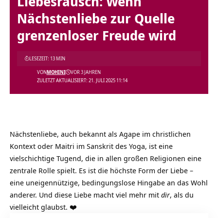
Liebesrausch: Wenn
Nächstenliebe zur Quelle
grenzenloser Freude wird
LESEZEIT: 13 MIN
VON
MOHINI
VOR 3 JAHREN
ZULETZT AKTUALISIERT: 21. JULI 2025 11:14
Nächstenliebe, auch bekannt als Agape im christlichen
Kontext oder Maitri im Sanskrit des Yoga, ist eine
vielschichtige Tugend, die in allen großen Religionen eine
zentrale Rolle spielt. Es ist die höchste Form der Liebe –
eine uneigennützige, bedingungslose Hingabe an das Wohl
anderer. Und diese Liebe macht viel mehr mit
dir
, als du
vielleicht glaubst. ❤️