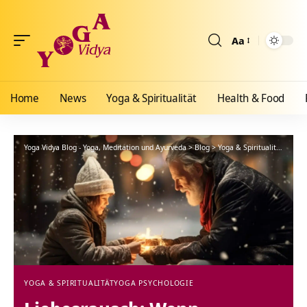
Aa
Größenänderun
Home
News
Yoga & Spiritualität
Health & Food
Yoga Vidya Blog - Yoga, Meditation und Ayurveda
>
Blog
>
Yoga & Spiritualität
>
Yoga
YOGA & SPIRITUALITÄT
YOGA PSYCHOLOGIE