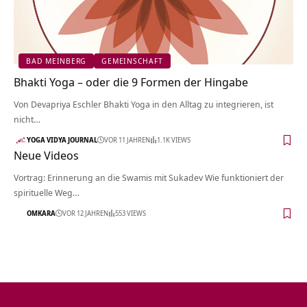
BAD MEINBERG
GEMEINSCHAFT
Bhakti Yoga – oder die 9 Formen der Hingabe
Von Devapriya Eschler Bhakti Yoga in den Alltag zu integrieren, ist
nicht…
YOGA VIDYA JOURNAL
VOR 11 JAHREN
1.1K VIEWS
Neue Videos
Vortrag: Erinnerung an die Swamis mit Sukadev Wie funktioniert der
spirituelle Weg…
OMKARA
VOR 12 JAHREN
553 VIEWS