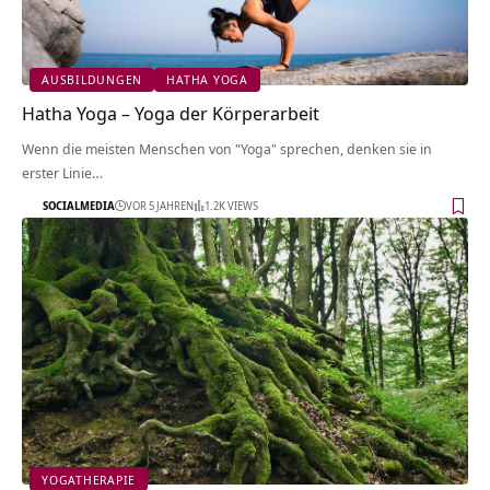
AUSBILDUNGEN
HATHA YOGA
Hatha Yoga – Yoga der Körperarbeit
Wenn die meisten Menschen von "Yoga" sprechen, denken sie in
erster Linie…
SOCIALMEDIA
VOR 5 JAHREN
1.2K VIEWS
YOGATHERAPIE