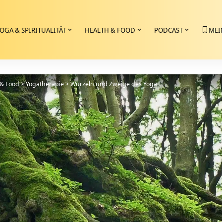
OGA & SPIRITUALITÄT
HEALTH & FOOD
PODCAST
MEI
 & Food
>
Yogatherapie
>
Wurzeln und Zweige des Yoga