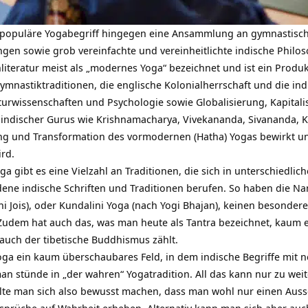
 populäre Yogabegriff hingegen eine Ansammlung an gymnastisch
en sowie grob vereinfachte und vereinheitlichte indische Philos
literatur meist als „modernes Yoga“ bezeichnet und ist ein Produk
mnastiktraditionen, die englische Kolonialherrschaft und die i
turwissenschaften und Psychologie sowie Globalisierung, Kapita
indischer Gurus wie Krishnamacharya, Vivekananda, Sivananda, K
rung und Transformation des vormodernen (Hatha) Yogas bewirkt u
ird.
 gibt es eine Vielzahl an Traditionen, die sich in unterschiedli
dene indische Schriften und Traditionen berufen. So haben die N
i Jois), oder Kundalini Yoga (nach Yogi Bhajan), keinen besonde
udem hat auch das, was man heute als Tantra bezeichnet, kaum e
 auch der tibetische Buddhismus zählt.
oga ein kaum überschaubares Feld, in dem indische Begriffe mi
an stünde in „der wahren“ Yogatradition. All das kann nur zu we
ollte man sich also bewusst machen, dass man wohl nur einen Aussc
sprüche auf Wahrheit erheben. Alternativ kann man sich aber auc