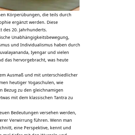
en Körperübungen, die teils durch
ophie ergänzt werden. Diese
t des 20. Jahrhunderts.
ndische Unabhängigkeitsbewegung,
lismus und Individualismus haben durch
uvalayananda, Iyengar und vielen
nd das hervorgebracht, was heute
chem Ausmaß und mit unterschiedlicher
amen heutiger Yogaschulen, wie
ren Bezug zu den gleichnamigen
twas mit dem klassischen Tantra zu
t neuen Bedeutungen versehen werden,
iterer Verwirrung führen. Wenn man
hnitt, eine Perspektive, kennt und
h mal tiefer mit den Wurzeln und