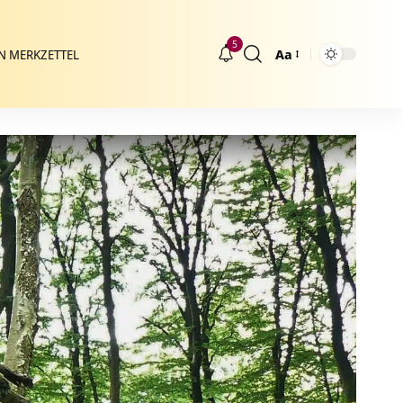
5
Aa
N MERKZETTEL
Größenänderung