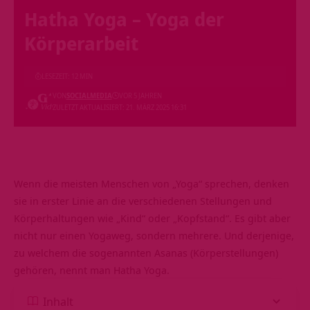
Hatha Yoga – Yoga der
Körperarbeit
LESEZEIT: 12 MIN
VON
SOCIALMEDIA
VOR 5 JAHREN
ZULETZT AKTUALISIERT: 21. MÄRZ 2025 16:31
Wenn die meisten Menschen von „Yoga“ sprechen, denken
sie in erster Linie an die verschiedenen Stellungen und
Körperhaltungen wie „Kind“ oder „Kopfstand“. Es gibt aber
nicht nur einen Yogaweg, sondern mehrere. Und derjenige,
zu welchem die sogenannten Asanas (Körperstellungen)
gehören, nennt man Hatha Yoga.
Inhalt