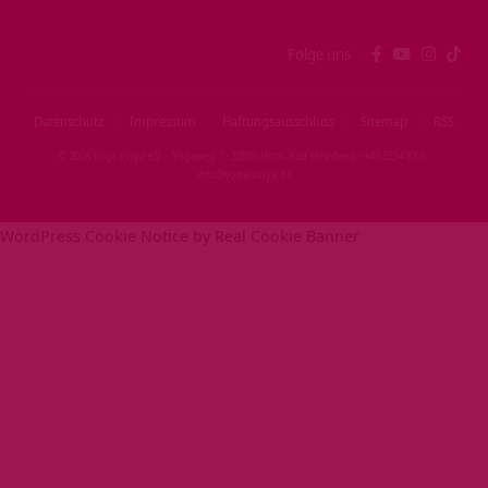
Folge uns
Datenschutz
Impressum
Haftungsausschluss
Sitemap
RSS
© 2026 Yoga Vidya e.V. · Yogaweg 7 · 32805 Horn‑Bad Meinberg · +49 5234 87‑0 ·
info@yoga‑vidya.de
WordPress Cookie Notice by Real Cookie Banner