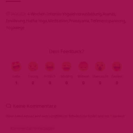
TAGGED:
4-Wochen-Intensiv-Yogalehrerausbildung
Asanas
Ernährung
Hatha Yoga
Meditation
Pranayama
Tiefenentspannung
Yogawege
Dein Feedback?
Liebe
Traurig
Fröhlich
Schläfrig
Wütend
Überrascht
Zwinker
1
0
0
0
0
0
0
Keine Kommentare
Deine E-Mail-Adresse wird nicht veröffentlicht.
Erforderliche Felder sind mit
*
markiert.