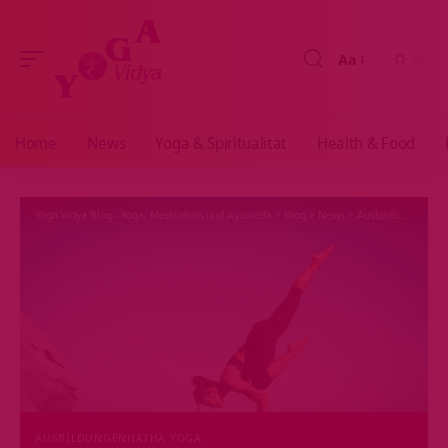
Aa
Größenänderun
Home
News
Yoga & Spiritualität
Health & Food
Yoga Vidya Blog - Yoga, Meditation und Ayurveda
>
Blog
>
News
>
Ausbildungen
>
Ha
AUSBILDUNGEN
HATHA YOGA