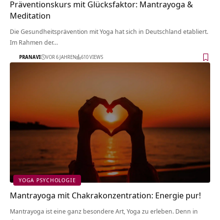
Präventionskurs mit Glücksfaktor: Mantrayoga &
Meditation
Die Gesundheitsprävention mit Yoga hat sich in Deutschland etabliert.
Im Rahmen der…
PRANAVI
VOR 6 JAHREN
610 VIEWS
YOGA PSYCHOLOGIE
Mantrayoga mit Chakrakonzentration: Energie pur!
Mantrayoga ist eine ganz besondere Art, Yoga zu erleben. Denn in