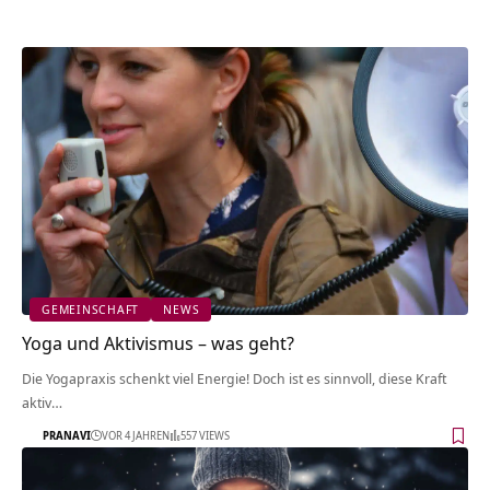
GEMEINSCHAFT
NEWS
Yoga und Aktivismus – was geht?
Die Yogapraxis schenkt viel Energie! Doch ist es sinnvoll, diese Kraft
aktiv…
PRANAVI
VOR 4 JAHREN
557 VIEWS