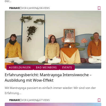
der…
PRANAVI
VOR 6 JAHREN
596 VIEWS
AUSBILDUNGEN
BAD MEINBERG
EVENTS
Erfahrungsbericht: Mantrayoga Intensivwoche –
Ausbildung mit Wow-Effekt
Mit Mantrayoga passiert es einfach immer wieder: Wir sind von der
Erfahrung…
PRANAVI
VOR 6 JAHREN
677 VIEWS